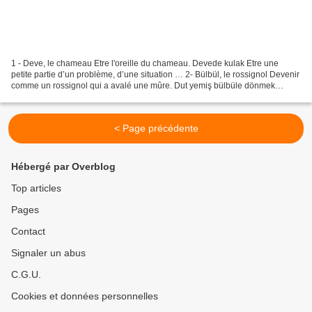
1 - Deve, le chameau Etre l'oreille du chameau. Devede kulak Etre une
petite partie d’un problème, d’une situation … 2- Bülbül, le rossignol Devenir
comme un rossignol qui a avalé une mûre. Dut yemiş bülbüle dönmek
Devenir bavard, se dit de quelqu’un...
< Page précédente
Hébergé par Overblog
Top articles
Pages
Contact
Signaler un abus
C.G.U.
Cookies et données personnelles