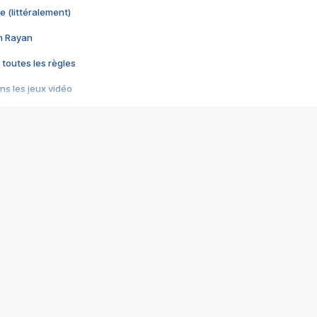
e (littéralement)
im Rayan
 toutes les règles
s les jeux vidéo
us choquant de Rockstar ? - Le scandale BULLY
e plus moche de Steam
du RÊVE tourne au CAUCHEMAR
pendant 8 heures
it… à tort
umiliés par un jeu vidéo
ire - Final Fantasy 8
ti un empire - Age of Empires