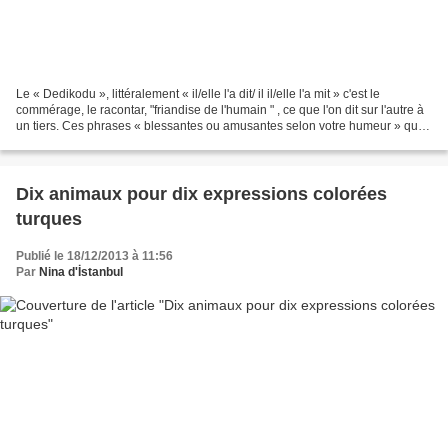
Le « Dedikodu », littéralement « il/elle l'a dit/ il il/elle l'a mit » c'est le
commérage, le racontar, "friandise de l'humain " , ce que l'on dit sur l'autre à
un tiers. Ces phrases « blessantes ou amusantes selon votre humeur » qui
vous reviennent toujours...
Dix animaux pour dix expressions colorées
turques
Publié le 18/12/2013 à 11:56
Par
Nina d'İstanbul