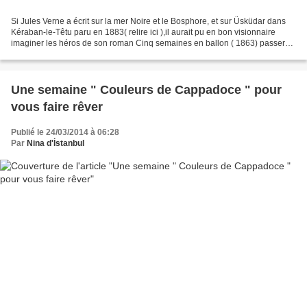
Si Jules Verne a écrit sur la mer Noire et le Bosphore, et sur Üsküdar dans
Kéraban-le-Têtu paru en 1883( relire ici ),il aurait pu en bon visionnaire
imaginer les héros de son roman Cinq semaines en ballon ( 1863) passer
au dessus de la Cappadoce plutôt...
Une semaine " Couleurs de Cappadoce " pour
vous faire rêver
Publié le 24/03/2014 à 06:28
Par
Nina d'İstanbul