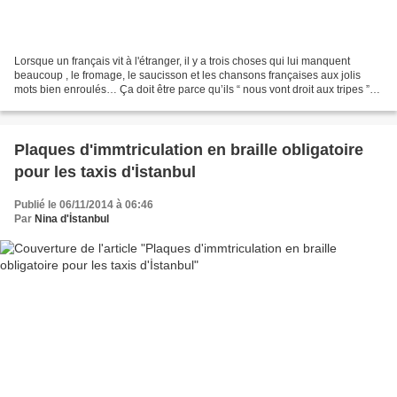
Lorsque un français vit à l'étranger, il y a trois choses qui lui manquent
beaucoup , le fromage, le saucisson et les chansons françaises aux jolis
mots bien enroulés… Ça doit être parce qu’ils “ nous vont droit aux tripes ”…
Ce soir nous serons donc...
Plaques d'immtriculation en braille obligatoire
pour les taxis d'İstanbul
Publié le 06/11/2014 à 06:46
Par
Nina d'İstanbul