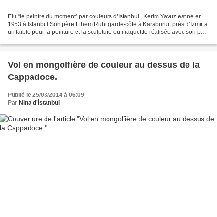
Elu “le peintre du moment” par couleurs d’Istanbul , Kerim Yavuz est né en
1953 à İstanbul Son père Ethem Ruhi garde-côte à Karaburun près d’İzmir a
un faible pour la peinture et la sculpture ou maquettte réalisée avec son petit
canf sous les yeux du...
Vol en mongolfière de couleur au dessus de la
Cappadoce.
Publié le 25/03/2014 à 06:09
Par
Nina d'İstanbul