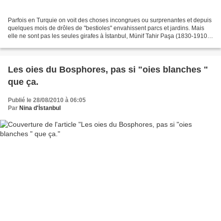
Parfois en Turquie on voit des choses incongrues ou surprenantes et depuis
quelques mois de drôles de "bestioles" envahissent parcs et jardins. Mais
elle ne sont pas les seules girafes à İstanbul, Münif Tahir Paşa (1830-1910)
avait d'éja fait installer...
Les oies du Bosphores, pas si "oies blanches "
que ça.
Publié le 28/08/2010 à 06:05
Par
Nina d'İstanbul