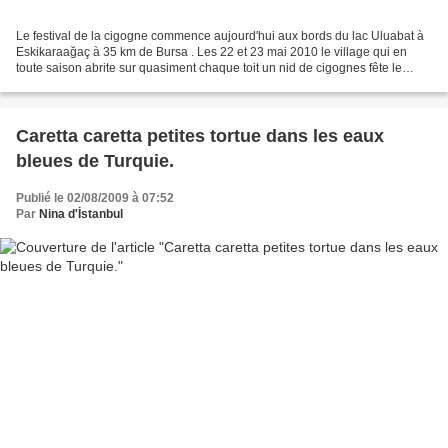
Le festival de la cigogne commence aujourd'hui aux bords du lac Uluabat à
Eskikaraağaç à 35 km de Bursa . Les 22 et 23 mai 2010 le village qui en
toute saison abrite sur quasiment chaque toit un nid de cigognes fête le
départ de celles-ci qui vont aller...
Caretta caretta petites tortue dans les eaux
bleues de Turquie.
Publié le 02/08/2009 à 07:52
Par
Nina d'İstanbul