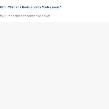
#26 : Chimène Badi raconte "Entre nous"
#25 : Indochine raconte "3e sexe"
#24 : Zaho raconte "C'est chelou"
#23 : Patrick Bruel raconte "Au café des délices"
#22 : Kyo raconte "Le chemin"
#21 : Nolwenn Leroy raconte "Cassé"
#20 : Patrick Hernandez raconte "Born to be alive"
#19 : Lorie raconte "Près de moi"
#18 : Michael Jones raconte "A nos actes manqués" (avec Jean-Jacque
#17 : Khaled raconte "Aïcha"
#16 : Corneille raconte "Parce qu'on vient de loin"
#15 : Indochine raconte "L'aventurier"