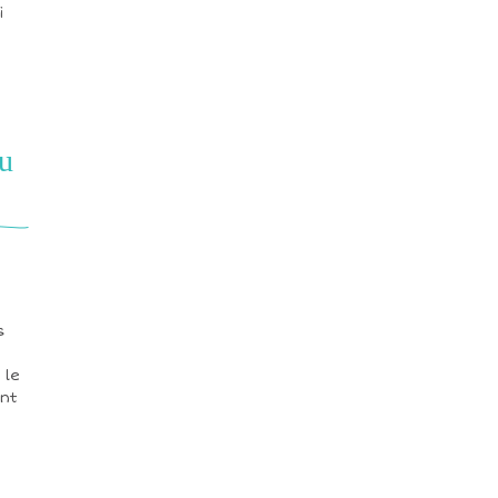
i
ru
s
 le
ent