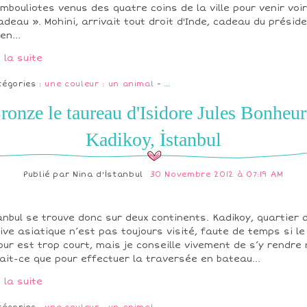
mbouliotes venus des quatre coins de la ville pour venir voir
adeau ». Mohini, arrivait tout droit d'Inde, cadeau du présid
en...
e la suite
tégories :
une couleur : un animal
-
…
ronze le taureau d'Isidore Jules Bonheur
Kadikoy, İstanbul
Publié par
Nina d'İstanbul
30 Novembre 2012 à 07:19 AM
anbul se trouve donc sur deux continents. Kadikoy, quartier 
rive asiatique n’est pas toujours visité, faute de temps si le
our est trop court, mais je conseille vivement de s’y rendre
ait-ce que pour effectuer la traversée en bateau...
e la suite