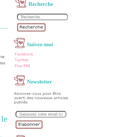
Recherche
Recherche
Suivez-moi
Facebook
ne
Twitter
eau
Flux RSS
Newsletter
Abonnez-vous pour être
averti des nouveaux articles
publiés.
E
m
 le
a
i
l