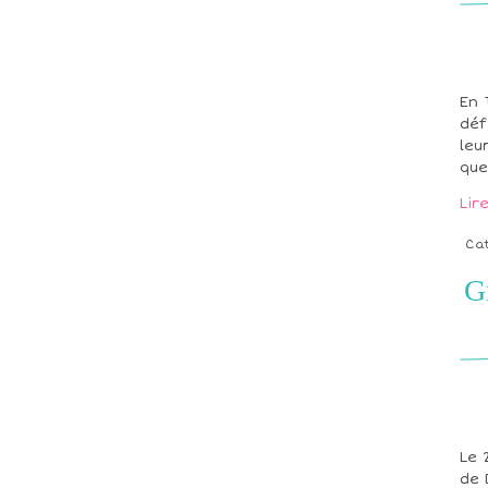
En 
déf
leu
que
Lir
Ca
G
Le 
de 