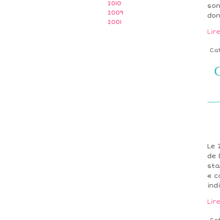
2010
son
2009
don
2001
Lir
Ca
G
Le 
de 
sta
« c
indi
Lir