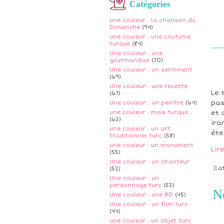
Catégories
une couleur : la chanson du
Dimanche
(94)
une couleur : une coutume
turque
(84)
Une couleur : une
gourmandise
(70)
Une couleur : un sentiment
(69)
Une couleur : une recette
Le 
(67)
pas
Une couleur : un peintre
(64)
une couleur : mais turque...
et 
(62)
ira
une couleur : un art
étei
traditionnel turc
(58)
une couleur : un monument
Lir
(55)
Une couleur : un chanteur
Ca
(52)
Une couleur : un
personnage turc
(52)
No
Une couleur : une BD
(45)
Une couleur : un film turc
(44)
une couleur : un objet turc