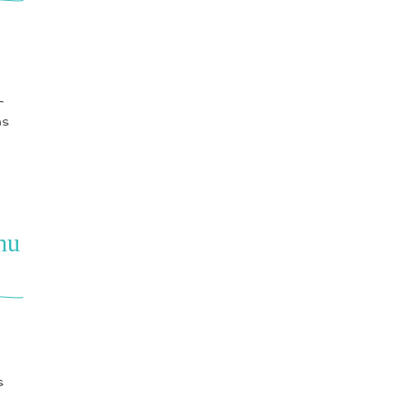
r
ns
hu
s