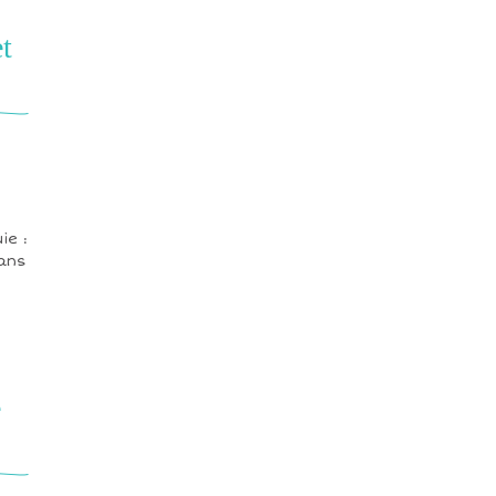
t
ie :
dans
e