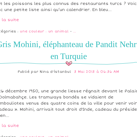
t les poissons les plus connus des restaurants turcs ? Voic
c une petite liste ainsi qu’un calendrier. En bleu...
e la suite
tégories :
une couleur : un animal
-
…
ris Mohini, éléphanteau de Pandit Neh
en Turquie
Publié par
Nina d'İstanbul
3 Mai 2013 à 06:36 AM
26 décembre 1950, une grande liesse régnait devant le Palai
Dolmabahçe. Les tramways bondés se vidaient de
mbouliotes venus des quatre coins de la ville pour venir voir
adeau ». Mohini, arrivait tout droit d'Inde, cadeau du présid
en...
e la suite