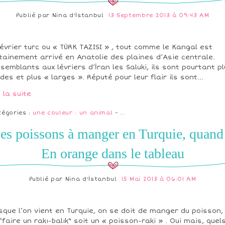
Publié par
Nina d'İstanbul
13 Septembre 2013 à 09:43 AM
lévrier turc ou « TÜRK TAZISI » , tout comme le Kangal est
tainement arrivé en Anatolie des plaines d’Asie centrale.
semblants aux lévriers d’İran les Saluki, ils sont pourtant p
ides et plus « larges ». Réputé pour leur flair ils sont...
e la suite
tégories :
une couleur : un animal
-
…
es poissons à manger en Turquie, quand
En orange dans le tableau
Publié par
Nina d'İstanbul
15 Mai 2013 à 06:01 AM
sque l’on vient en Turquie, on se doit de manger du poisson,
“faire un rakı-balık” soit un « poisson-raki » . Oui mais, quel