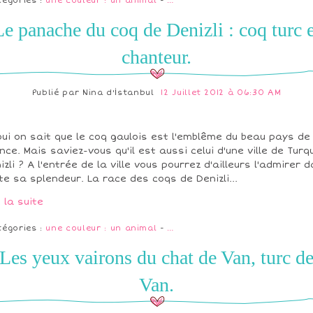
tégories :
une couleur : un animal
-
…
Le panache du coq de Denizli : coq turc e
chanteur.
Publié par
Nina d'İstanbul
12 Juillet 2012 à 06:30 AM
oui on sait que le coq gaulois est l'emblême du beau pays de
nce. Mais saviez-vous qu'il est aussi celui d'une ville de Turqu
izli ? A l'entrée de la ville vous pourrez d'ailleurs l'admirer 
te sa splendeur. La race des coqs de Denizli...
e la suite
tégories :
une couleur : un animal
-
…
Les yeux vairons du chat de Van, turc d
Van.