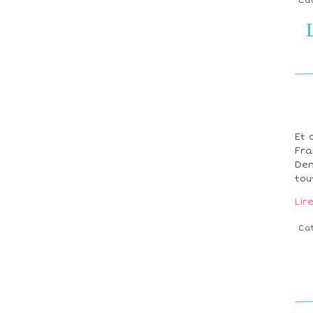
Ca
Et 
Fra
Den
tou
Lir
Ca