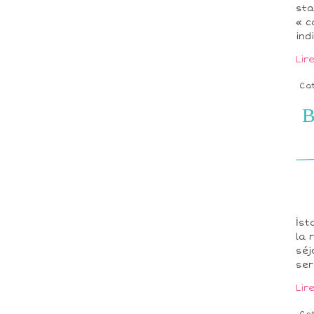
sta
« c
indi
Lir
Ca
B
İst
la 
séj
ser
Lir