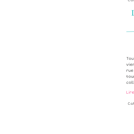
Ca
Tou
vie
rue
tou
col
Lir
Ca