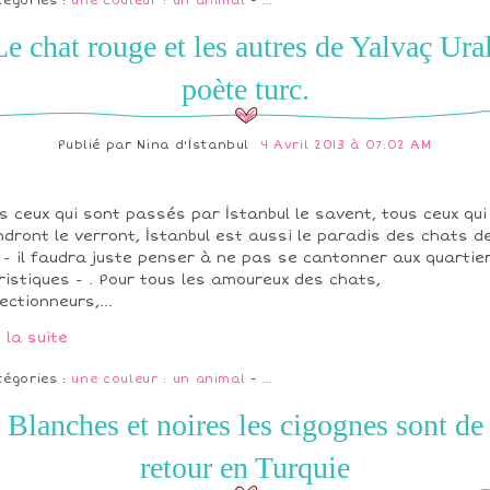
tégories :
une couleur : un animal
-
…
Le chat rouge et les autres de Yalvaç Ural
poète turc.
Publié par
Nina d'İstanbul
4 Avril 2013 à 07:02 AM
s ceux qui sont passés par İstanbul le savent, tous ceux qui
ndront le verront, İstanbul est aussi le paradis des chats d
 - il faudra juste penser à ne pas se cantonner aux quartie
ristiques - . Pour tous les amoureux des chats,
lectionneurs,...
e la suite
tégories :
une couleur : un animal
-
…
Blanches et noires les cigognes sont de
retour en Turquie