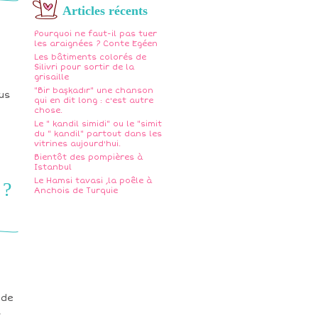
Articles récents
Pourquoi ne faut-il pas tuer
les araignées ? Conte Egéen
Les bâtiments colorés de
Silivri pour sortir de la
grisaille
"Bir başkadır" une chanson
lus
qui en dit long : c'est autre
chose.
Le " kandil simidi" ou le "simit
du " kandil" partout dans les
vitrines aujourd'hui.
Bientôt des pompières à
Istanbul
Le Hamsi tavasi ,la poêle à
 ?
Anchois de Turquie
 de
s