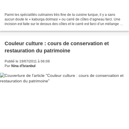
Parmi les spécialités culinaires très fine de la cuisine turque, il y a sans
aucun doute le « kaburga dolmasi » ou carré de côtes d’agneau farci. Une
incision est faite sur le dessus des côtes et le carré est farci d’un mélange de
riz, épices et amandes,...
Couleur culture : cours de conservation et
restauration du patrimoine
Publié le 19/07/2011 à 06:08
Par
Nina d'İstanbul