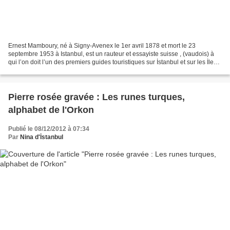
Ernest Mamboury, né à Signy-Avenex le 1er avril 1878 et mort le 23
septembre 1953 à Istanbul, est un rauteur et essayiste suisse , (vaudois) à
qui l’on doit l’un des premiers guides touristiques sur İstanbul et sur les İles
des Princes. (Guides que l'on...
Pierre rosée gravée : Les runes turques,
alphabet de l'Orkon
Publié le 08/12/2012 à 07:34
Par
Nina d'İstanbul