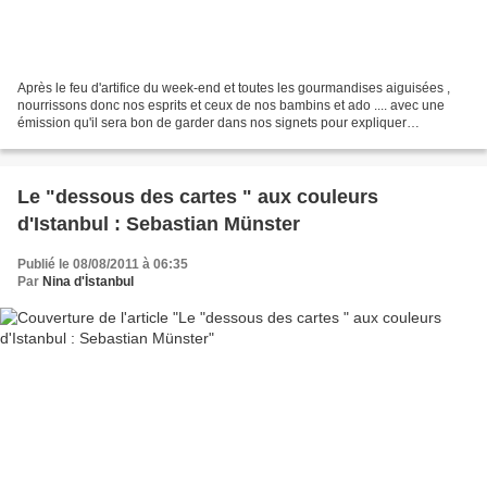
Après le feu d'artifice du week-end et toutes les gourmandises aiguisées ,
nourrissons donc nos esprits et ceux de nos bambins et ado .... avec une
émission qu'il sera bon de garder dans nos signets pour expliquer
simplement et clairement l'histoire de...
Le "dessous des cartes " aux couleurs
d'Istanbul : Sebastian Münster
Publié le 08/08/2011 à 06:35
Par
Nina d'İstanbul