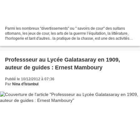
Parmi les nombreux "divertissements" ou " savoirs de cour" des sultans
ottomans, les jeux de cour, les arts de la guerrre l’équitation, la littérature,
l'horlogerie et tant d'autres.. la pratique de la chasse, est une des activités
favorites des princes...
Professseur au Lycée Galatasaray en 1909,
auteur de guides : Ernest Mamboury
Publié le 10/12/2012 à 07:36
Par
Nina d'İstanbul