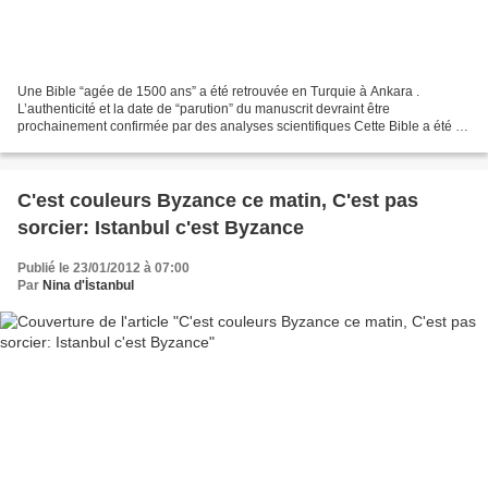
Une Bible “agée de 1500 ans” a été retrouvée en Turquie à Ankara .
L’authenticité et la date de “parution” du manuscrit devraint être
prochainement confirmée par des analyses scientifiques Cette Bible a été en
fait été retrouvée en 2000 par les autorités...
C'est couleurs Byzance ce matin, C'est pas
sorcier: Istanbul c'est Byzance
Publié le 23/01/2012 à 07:00
Par
Nina d'İstanbul