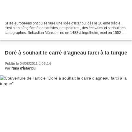
Si les européens ont pu se faire une idée d'Istanbul dès le 16 ème siècle,
c'est bien sûr grâce à des artistes, des peintres , des écrivains et surtout des
cartographes. Sebastian Münste r, né en 1488 à Ingelheim, mort en 1552 à
Bâle était un savant humaniste...
Doré à souhait le carré d'agneau farci à la turque
Publié le 04/08/2011 à 06:14
Par
Nina d'İstanbul