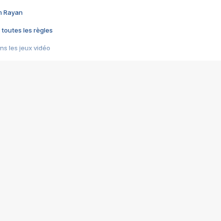
im Rayan
 toutes les règles
s les jeux vidéo
us choquant de Rockstar ? - Le scandale BULLY
e plus moche de Steam
du RÊVE tourne au CAUCHEMAR
pendant 8 heures
it… à tort
umiliés par un jeu vidéo
ire - Final Fantasy 8
ti un empire - Age of Empires
story DOFUS