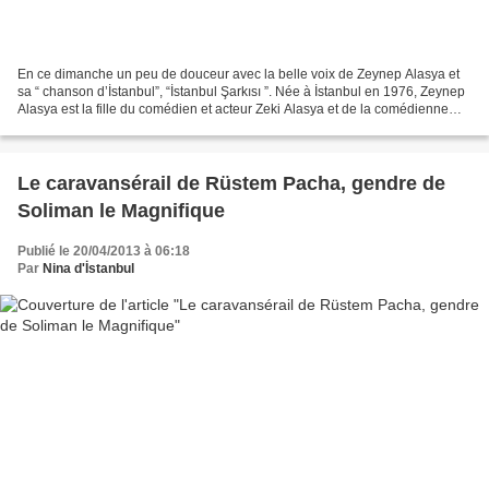
En ce dimanche un peu de douceur avec la belle voix de Zeynep Alasya et
sa “ chanson d’İstanbul”, “İstanbul Şarkısı ”. Née à İstanbul en 1976, Zeynep
Alasya est la fille du comédien et acteur Zeki Alasya et de la comédienne
Oya Alasya. İci avec son père...
Le caravansérail de Rüstem Pacha, gendre de
Soliman le Magnifique
Publié le 20/04/2013 à 06:18
Par
Nina d'İstanbul