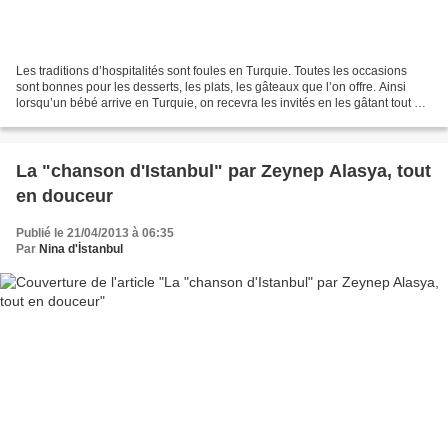
Les traditions d’hospitalités sont foules en Turquie. Toutes les occasions
sont bonnes pour les desserts, les plats, les gâteaux que l’on offre. Ainsi
lorsqu’un bébé arrive en Turquie, on recevra les invités en les gâtant tout en
douceur. Le baptême n’existant...
La "chanson d'Istanbul" par Zeynep Alasya, tout
en douceur
Publié le 21/04/2013 à 06:35
Par
Nina d'İstanbul