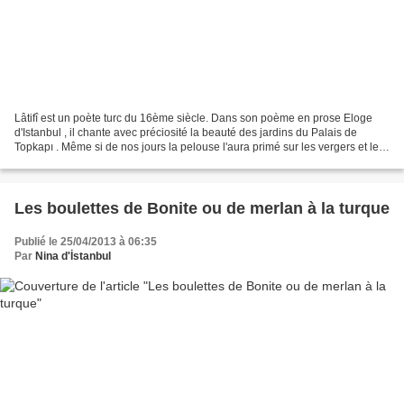
Lâtifî est un poète turc du 16ème siècle. Dans son poème en prose Eloge
d'Istanbul , il chante avec préciosité la beauté des jardins du Palais de
Topkapı . Même si de nos jours la pelouse l'aura primé sur les vergers et les
potagers,vous aimerez peut-être...
Les boulettes de Bonite ou de merlan à la turque
Publié le 25/04/2013 à 06:35
Par
Nina d'İstanbul