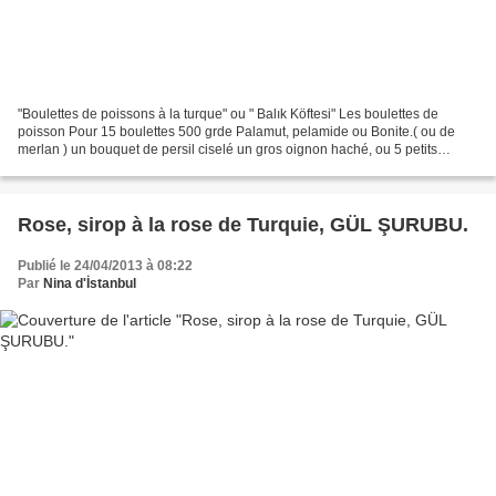
"Boulettes de poissons à la turque" ou " Balık Köftesi" Les boulettes de
poisson Pour 15 boulettes 500 grde Palamut, pelamide ou Bonite.( ou de
merlan ) un bouquet de persil ciselé un gros oignon haché, ou 5 petits
oignons blancs frais ½ de cumin en poudre...
Rose, sirop à la rose de Turquie, GÜL ŞURUBU.
Publié le 24/04/2013 à 08:22
Par
Nina d'İstanbul