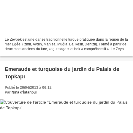
Le Zeybek est une danse traditionnelle turque pratiquée dans la région de la
mer Egée. (İzmir, Aydın, Manisa, Muğla, Balıkesir, Denizli). Formé à partir de
deux mots anciens du turc, zag « sage » et bek « compréhensif ». Le Zeybek
est donc un homme courageux,...
Emeraude et turquoise du jardin du Palais de
Topkapı
Publié le 26/04/2013 à 06:12
Par
Nina d'İstanbul