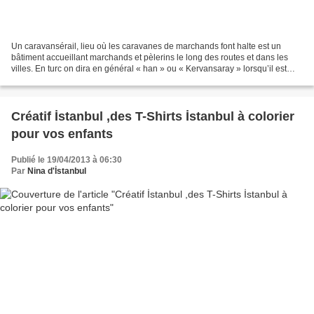
Un caravansérail, lieu où les caravanes de marchands font halte est un
bâtiment accueillant marchands et pèlerins le long des routes et dans les
villes. En turc on dira en général « han » ou « Kervansaray » lorsqu’il est
plus imposant. Lieu d'échange...
Créatif İstanbul ,des T-Shirts İstanbul à colorier
pour vos enfants
Publié le 19/04/2013 à 06:30
Par
Nina d'İstanbul