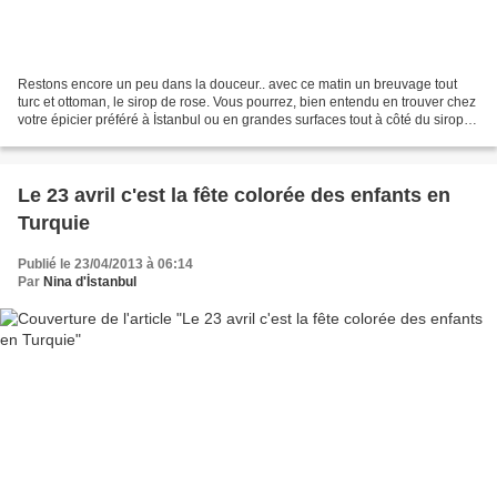
Restons encore un peu dans la douceur.. avec ce matin un breuvage tout
turc et ottoman, le sirop de rose. Vous pourrez, bien entendu en trouver chez
votre épicier préféré à İstanbul ou en grandes surfaces tout à côté du sirop
de coquelicot mais si ce...
Le 23 avril c'est la fête colorée des enfants en
Turquie
Publié le 23/04/2013 à 06:14
Par
Nina d'İstanbul