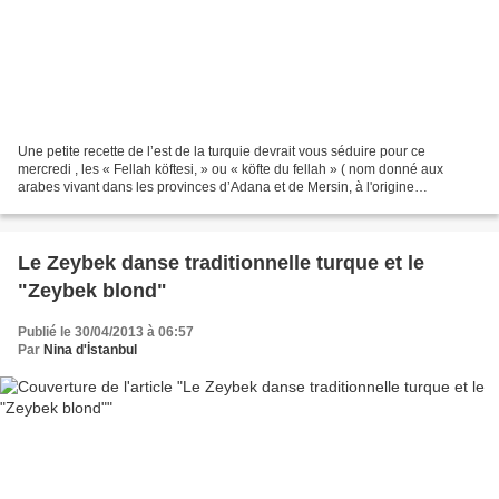
Une petite recette de l’est de la turquie devrait vous séduire pour ce
mercredi , les « Fellah köftesi, » ou « köfte du fellah » ( nom donné aux
arabes vivant dans les provinces d’Adana et de Mersin, à l'origine
travailleurs agricoles dans la région....
Le Zeybek danse traditionnelle turque et le
"Zeybek blond"
Publié le 30/04/2013 à 06:57
Par
Nina d'İstanbul