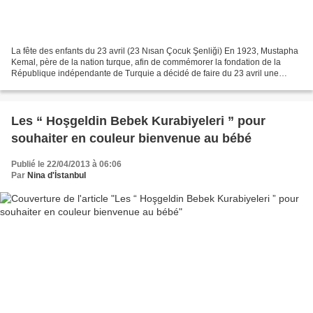
La fête des enfants du 23 avril (23 Nısan Çocuk Şenliği) En 1923, Mustapha
Kemal, père de la nation turque, afin de commémorer la fondation de la
République indépendante de Turquie a décidé de faire du 23 avril une
journée exclusivement consacrée aux...
Les “ Hoşgeldin Bebek Kurabiyeleri ” pour
souhaiter en couleur bienvenue au bébé
Publié le 22/04/2013 à 06:06
Par
Nina d'İstanbul