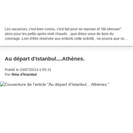
Les vacances, c'est bien connu, c'est fait pour se reposer et "dé-stresser",
alors pour les petits après-midi chauds ...que diriez-vous de faire du
coloriage. Loin d'être réservée aux enfants cette activité , ne pourra que vous
enchanter. Le livre se...
Au départ d'Istanbul....Athènes.
Publié le 24/07/2014 à 05:11
Par
Nina d'İstanbul