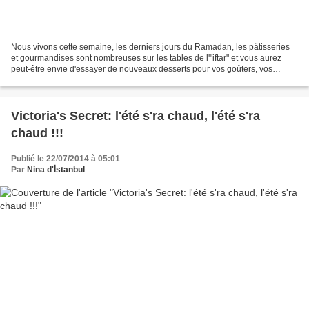
Nous vivons cette semaine, les derniers jours du Ramadan, les pâtisseries
et gourmandises sont nombreuses sur les tables de l'"iftar" et vous aurez
peut-être envie d'essayer de nouveaux desserts pour vos goûters, vos
invitations et partages en famille...
Victoria's Secret: l'été s'ra chaud, l'été s'ra
chaud !!!
Publié le 22/07/2014 à 05:01
Par
Nina d'İstanbul