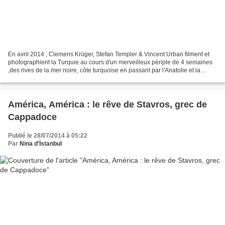
En avril 2014 , Clemens Krüger, Stefan Templer & Vincent Urban filment et
photographient la Turquie au cours d'un merveilleux périple de 4 semaines
,des rives de la mer noire, côte turquoise en passant par l'Anatolie et la
Cappadoce.. İls ont rapporté...
América, América : le rêve de Stavros, grec de
Cappadoce
Publié le 28/07/2014 à 05:22
Par
Nina d'İstanbul