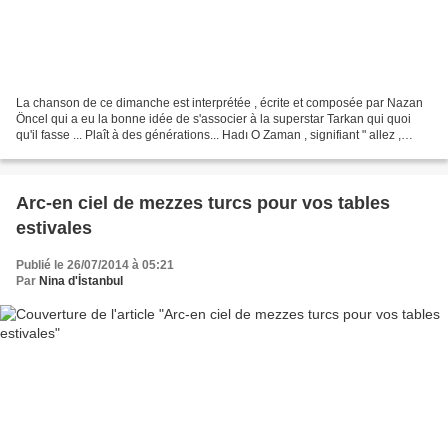
La chanson de ce dimanche est interprétée , écrite et composée par Nazan
Öncel qui a eu la bonne idée de s'associer à la superstar Tarkan qui quoi
qu'il fasse ... Plaît à des générations... Hadı O Zaman , signifiant " allez ,
allons-y alors" , évoque...
Arc-en ciel de mezzes turcs pour vos tables
estivales
Publié le 26/07/2014 à 05:21
Par
Nina d'İstanbul