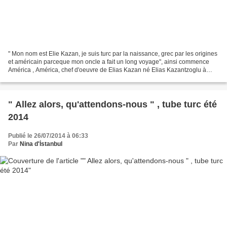
" Mon nom est Elie Kazan, je suis turc par la naissance, grec par les origines
et américain parceque mon oncle a fait un long voyage", ainsi commence
América , América, chef d'oeuvre de Elias Kazan né Elias Kazantzoglu à
Istanbul , issu d'une famille...
" Allez alors, qu'attendons-nous " , tube turc été
2014
Publié le 26/07/2014 à 06:33
Par
Nina d'İstanbul