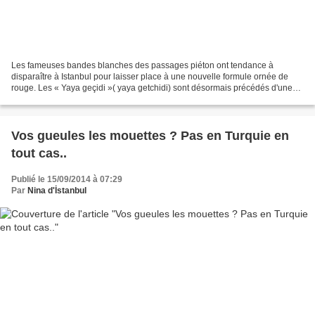
Les fameuses bandes blanches des passages piéton ont tendance à
disparaître à Istanbul pour laisser place à une nouvelle formule ornée de
rouge. Les « Yaya geçidi »( yaya getchidi) sont désormais précédés d'une
bande rouge d'un revêtement « rugueux »...
Vos gueules les mouettes ? Pas en Turquie en
tout cas..
Publié le 15/09/2014 à 07:29
Par
Nina d'İstanbul