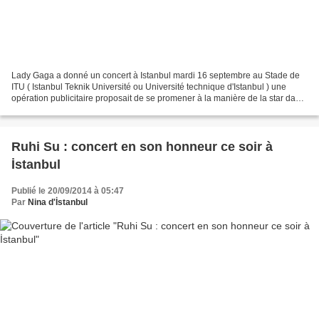
Lady Gaga a donné un concert à Istanbul mardi 16 septembre au Stade de
ITU ( Istanbul Teknik Université ou Université technique d'Istanbul ) une
opération publicitaire proposait de se promener à la manière de la star dans
les rues d'İstanbul et pour ceci...
Ruhi Su : concert en son honneur ce soir à
İstanbul
Publié le 20/09/2014 à 05:47
Par
Nina d'İstanbul