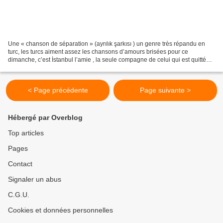
Une « chanson de séparation » (ayrılık şarkısı ) un genre très répandu en
turc, les turcs aiment assez les chansons d’amours brisées pour ce
dimanche, c’est İstanbul l’amie , la seule compagne de celui qui est quitté…
« Bir Ben Bir İstanbul » « Moi et...
< Page précédente
Page suivante >
Hébergé par Overblog
Top articles
Pages
Contact
Signaler un abus
C.G.U.
Cookies et données personnelles