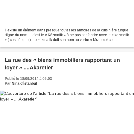
İl existe un élément dans presque toutes les armoires de la cuisinière turque
digne du nom … c’est le « Közmatik » à ne pas confondre avec le « kozmetik
» ( cosmétique ). Le közmatik doit son nom au verbe « közlemek » qui
signifie « griller à la braise...
La rue des « biens immobiliers rapportant un
loyer » ....Akaretler
Publié le 18/09/2014 à 05:03
Par
Nina d'İstanbul