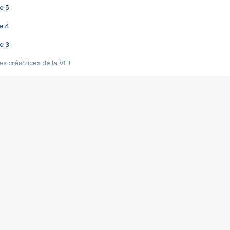
e 5
e 4
e 3
s créatrices de la VF !
e 2
e 1
e Mektoub My Love arrive enfin ! Rencontre avec Shaïn Boumedine et Sal
i : après Toni en famille
elle réalise le bouleversant Dites lui que je l'aime
ais ! Rencontre autour de Vie privée de Rebecca Zlotowski
 de Marguerite, Grave... Rencontre avec Ella Rumpf
 Les Rêveurs, un film intime sur la santé mentale
a avec un film sur le mouvement des Gilets jaunes