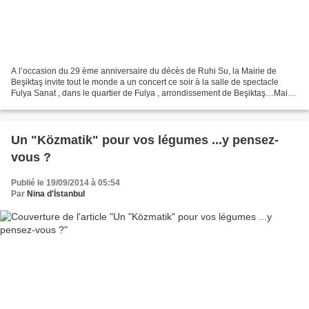
A l’occasion du 29 ème anniversaire du décès de Ruhi Su, la Mairie de
Beşiktaş invite tout le monde a un concert ce soir à la salle de spectacle
Fulya Sanat , dans le quartier de Fulya , arrondissement de Beşiktaş…Mais
qui était Ruhi Su [Rouhi Sou] ?...
Un "Közmatik" pour vos légumes ...y pensez-
vous ?
Publié le 19/09/2014 à 05:54
Par
Nina d'İstanbul