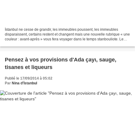
İstanbul ne cesse de grandir, les immeubles poussent, les immeubles
disparaissent, certains restent et changent mais une nouvelle rubrique « une
couleur : avant-après » vous fera voyager dans le temps stanbouliote. Le
numéro 50 de la rue Akaretler qui...
Pensez à vos provisions d'Ada çayı, sauge,
tisanes et liqueurs
Publié le 17/09/2014 à 05:02
Par
Nina d'İstanbul