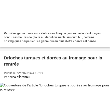
Parmi les genre musicaux célèbres en Turquie , on trouve le Kanto, ayant
connu ses heures de gloire au début du siècle. Aujourd'hui, certains
nostalgiques perpétuent ce genre qui en plus d'être chanté est dansé.
Toujours mené par une femme, le Kanto est...
Brioches turques et dorées au fromage pour la
rentrée
Publié le 22/09/2014 à 05:13
Par
Nina d'İstanbul