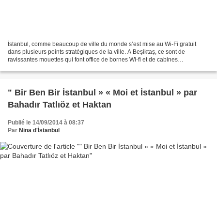
İstanbul, comme beaucoup de ville du monde s’est mise au Wi-Fi gratuit
dans plusieurs points stratégiques de la ville. A Beşiktaş, ce sont de
ravissantes mouettes qui font office de bornes Wi-fi et de cabines
téléphoniques…. Voici donc la liste des points...
" Bir Ben Bir İstanbul » « Moi et İstanbul » par
Bahadır Tatlıöz et Haktan
Publié le 14/09/2014 à 08:37
Par
Nina d'İstanbul