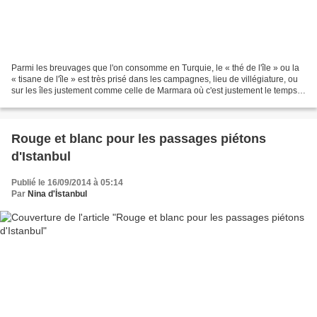
Parmi les breuvages que l'on consomme en Turquie, le « thé de l'île » ou la
« tisane de l'île » est très prisé dans les campagnes, lieu de villégiature, ou
sur les îles justement comme celle de Marmara où c'est justement le temps
de faire sécher les cueillettes...
Rouge et blanc pour les passages piétons
d'Istanbul
Publié le 16/09/2014 à 05:14
Par
Nina d'İstanbul