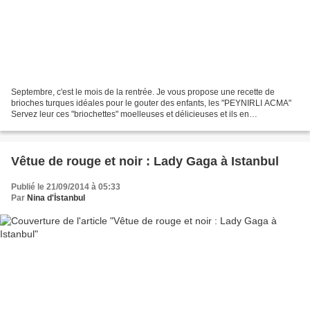
Septembre, c'est le mois de la rentrée. Je vous propose une recette de
brioches turques idéales pour le gouter des enfants, les "PEYNIRLI ACMA"
Servez leur ces "briochettes" moelleuses et délicieuses et ils en
redemanderont. Prononcez "atchma", cette...
Vêtue de rouge et noir : Lady Gaga à Istanbul
Publié le 21/09/2014 à 05:33
Par
Nina d'İstanbul