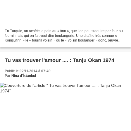
En Turquie, on achète le pain au « fırın », que l’on peut traduire par four ou
fournil mais qui en fait veut dire boulangerie. Une chaîne très connue «
Komşufırın » le « fournil voisin » ou le « voisin boulanger » donc, œuvre
depuis quarante an. Partis...
Tu vas trouver l'amour .... : Tanju Okan 1974
Publié le 02/11/2014 à 07:49
Par
Nina d'İstanbul