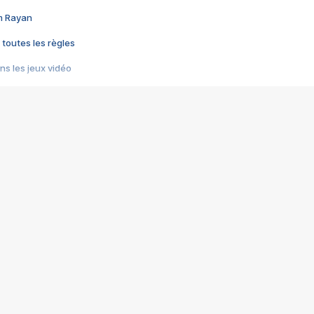
im Rayan
 toutes les règles
s les jeux vidéo
us choquant de Rockstar ? - Le scandale BULLY
e plus moche de Steam
du RÊVE tourne au CAUCHEMAR
pendant 8 heures
it… à tort
umiliés par un jeu vidéo
ire - Final Fantasy 8
ti un empire - Age of Empires
story DOFUS