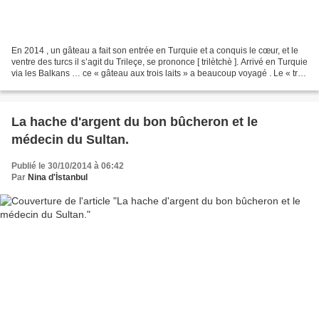
En 2014 , un gâteau a fait son entrée en Turquie et a conquis le cœur, et le
ventre des turcs il s’agit du Trileçe, se prononce [ trilètchè ]. Arrivé en Turquie
via les Balkans … ce « gâteau aux trois laits » a beaucoup voyagé . Le « tres
leches » en...
La hache d'argent du bon bûcheron et le
médecin du Sultan.
Publié le 30/10/2014 à 06:42
Par
Nina d'İstanbul