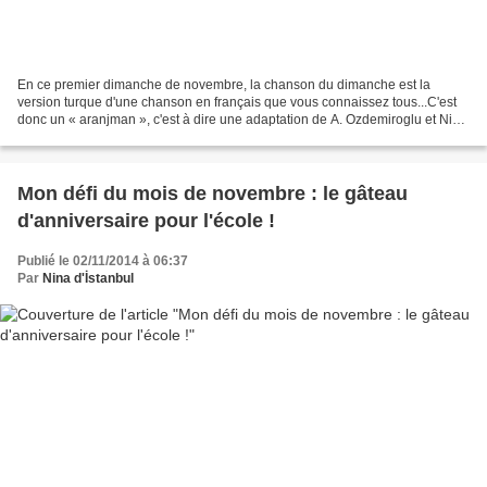
En ce premier dimanche de novembre, la chanson du dimanche est la
version turque d'une chanson en français que vous connaissez tous...C'est
donc un « aranjman », c'est à dire une adaptation de A. Ozdemiroglu et Nino
Varon. « Aşkı Bulacaksın », soit «...
Mon défi du mois de novembre : le gâteau
d'anniversaire pour l'école !
Publié le 02/11/2014 à 06:37
Par
Nina d'İstanbul