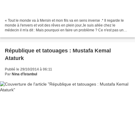
« Tout le monde va à Mersin et mon fils va en sens inverse .* Il regarde le
monde à l'envers et voit des rêves en plein jour.Je suis allée chez le
médecin il m'a dit : Mais pourquoi en faire un problème ? Ce n'est pas un
problème, sois heureuse , femme,...
République et tatouages : Mustafa Kemal
Ataturk
Publié le 29/10/2014 à 06:11
Par
Nina d'İstanbul