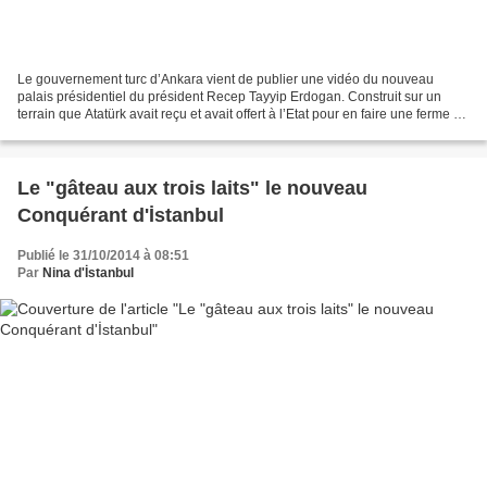
Le gouvernement turc d’Ankara vient de publier une vidéo du nouveau
palais présidentiel du président Recep Tayyip Erdogan. Construit sur un
terrain que Atatürk avait reçu et avait offert à l’Etat pour en faire une ferme et
forêt pour ce "palais blanc",...
Le "gâteau aux trois laits" le nouveau
Conquérant d'İstanbul
Publié le 31/10/2014 à 08:51
Par
Nina d'İstanbul