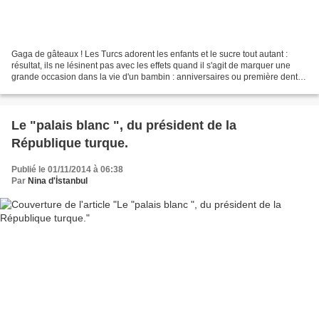
Gaga de gâteaux ! Les Turcs adorent les enfants et le sucre tout autant :
résultat, ils ne lésinent pas avec les effets quand il s'agit de marquer une
grande occasion dans la vie d'un bambin : anniversaires ou première dent
(!), les vitrines des boutiques...
Le "palais blanc ", du président de la
République turque.
Publié le 01/11/2014 à 06:38
Par
Nina d'İstanbul