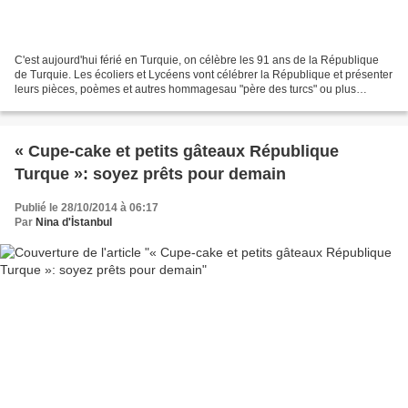
C'est aujourd'hui férié en Turquie, on célèbre les 91 ans de la République
de Turquie. Les écoliers et Lycéens vont célébrer la République et présenter
leurs pièces, poèmes et autres hommagesau "père des turcs" ou plus
exactement le " Turc-père " Mustafa...
« Cupe-cake et petits gâteaux République
Turque »: soyez prêts pour demain
Publié le 28/10/2014 à 06:17
Par
Nina d'İstanbul