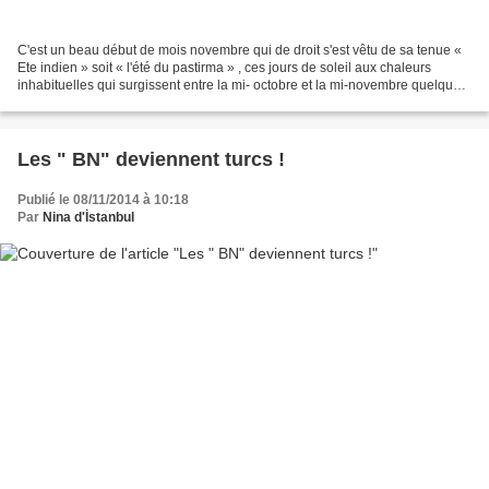
C'est un beau début de mois novembre qui de droit s'est vêtu de sa tenue «
Ete indien » soit « l'été du pastirma » , ces jours de soleil aux chaleurs
inhabituelles qui surgissent entre la mi- octobre et la mi-novembre quelques
fois.. mais pas tous les...
Les " BN" deviennent turcs !
Publié le 08/11/2014 à 10:18
Par
Nina d'İstanbul