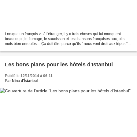
Lorsque un français vit à l'étranger, il y a trois choses qui lui manquent
beaucoup , le fromage, le saucisson et les chansons françaises aux jolis
mots bien enroulés… Ça doit être parce qu’ils “ nous vont droit aux tripes ”…
Ce soir nous serons donc...
Les bons plans pour les hôtels d'Istanbul
Publié le 12/11/2014 à 06:11
Par
Nina d'İstanbul