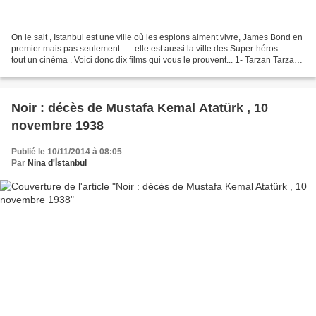
On le sait , Istanbul est une ville où les espions aiment vivre, James Bond en
premier mais pas seulement …. elle est aussi la ville des Super-héros ….
tout un cinéma . Voici donc dix films qui vous le prouvent... 1- Tarzan Tarzan
à Istanbul , « Tarzan...
Noir : décès de Mustafa Kemal Atatürk , 10
novembre 1938
Publié le 10/11/2014 à 08:05
Par
Nina d'İstanbul