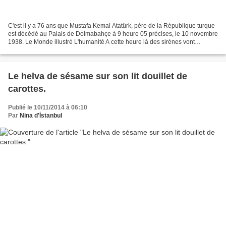
C'est il y a 76 ans que Mustafa Kemal Atatürk, père de la République turque
est décédé au Palais de Dolmabahçe à 9 heure 05 précises, le 10 novembre
1938. Le Monde illustré L'humanité A cette heure là des sirènes vont
résonner dans toute la Turquie et...
Le helva de sésame sur son lit douillet de
carottes.
Publié le 10/11/2014 à 06:10
Par
Nina d'İstanbul