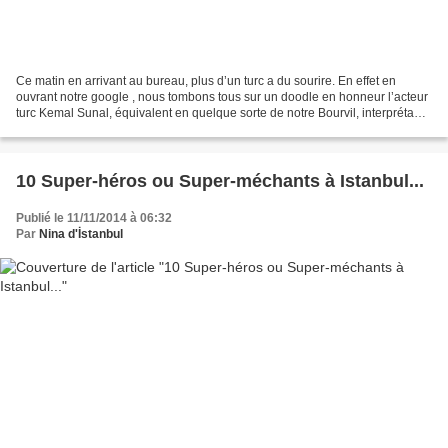
Ce matin en arrivant au bureau, plus d’un turc a du sourire. En effet en
ouvrant notre google , nous tombons tous sur un doodle en honneur l’acteur
turc Kemal Sunal, équivalent en quelque sorte de notre Bourvil, interprétant
toujours un personnage drôle,...
10 Super-héros ou Super-méchants à Istanbul...
Publié le 11/11/2014 à 06:32
Par
Nina d'İstanbul