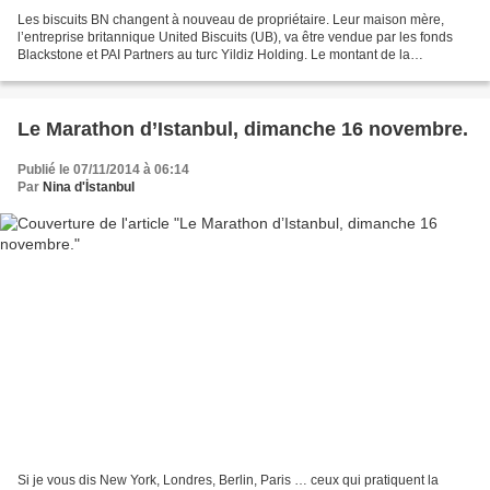
Les biscuits BN changent à nouveau de propriétaire. Leur maison mère,
l’entreprise britannique United Biscuits (UB), va être vendue par les fonds
Blackstone et PAI Partners au turc Yildiz Holding. Le montant de la
transaction, annoncée lundi 3 novembre,...
Le Marathon d’Istanbul, dimanche 16 novembre.
Publié le 07/11/2014 à 06:14
Par
Nina d'İstanbul
Si je vous dis New York, Londres, Berlin, Paris … ceux qui pratiquent la