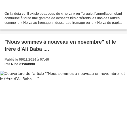
On l'a déjà vu, Il existe beaucoup de « helva » en Turquie, l’appellation étant
commune à toute une gamme de desserts très différents les uns des autres
comme le « Helva au fromage », dessert au fromage ou le « Helva de papier
» rappelant assez les gaufrettes....
"Nous sommes à nouveau en novembre" et le
frère d'Ali Baba ....
Publié le 09/11/2014 à 07:46
Par
Nina d'İstanbul