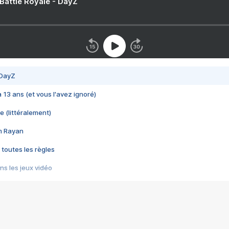
 Battle Royale - DayZ
 DayZ
 a 13 ans (et vous l'avez ignoré)
e (littéralement)
im Rayan
 toutes les règles
s les jeux vidéo
us choquant de Rockstar ? - Le scandale BULLY
e plus moche de Steam
du RÊVE tourne au CAUCHEMAR