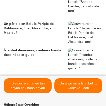
Un périple en Bd : le Périple de
Baldassare, Joël Alesandra, amin
Maalouf
İstanbul itinéraires, couleurs bande
dessinées et guide...
< Bleu,ocre et tango turc,
Un alsacien à İstanbul …
"bayan bak bana bayan"
Gustave-Léon
d'Eric Ledune
Schlumberger >
Hébergé par Overblog