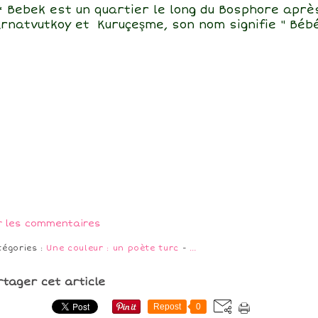
* Bebek est un quartier le long du Bosphore aprè
rnatvutkoy et Kuruçeşme, son nom signifie " Béb
r les commentaires
tégories :
Une couleur : un poète turc
-
…
rtager cet article
Repost
0