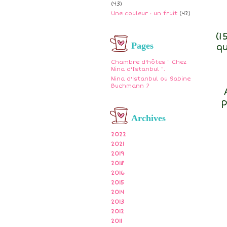
(43)
Une couleur : un fruit
(42)
(1
Pages
q
Chambre d'hôtes " Chez
Nina d'Istanbul ".
Nina d'İstanbul ou Sabine
Buchmann ?
p
Archives
2022
2021
2019
2018
2016
2015
2014
2013
2012
2011