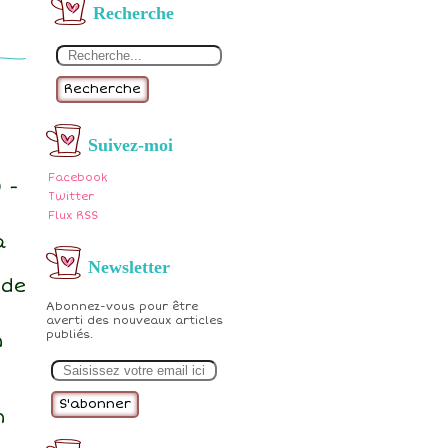
Recherche
Recherche
Suivez-moi
Facebook
 -
Twitter
Flux RSS
a
Newsletter
 de
Abonnez-vous pour être
averti des nouveaux articles
publiés.
n
E
m
a
i
l
n