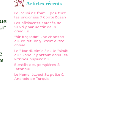
Articles récents
Pourquoi ne faut-il pas tuer
les araignées ? Conte Egéen
que
Les bâtiments colorés de
ur
Silivri pour sortir de la
grisaille
"Bir başkadır" une chanson
qui en dit long : c'est autre
chose.
Le " kandil simidi" ou le "simit
e
du " kandil" partout dans les
es
vitrines aujourd'hui.
Bientôt des pompières à
Istanbul
Le Hamsi tavasi ,la poêle à
Anchois de Turquie