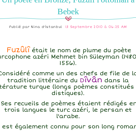
Bebek
Publié par
Nina d'İstanbul
13 Septembre 2010 à 06:25 AM
Fuzûlî
était le nom de plume du poète
urcophone azéri Mehmet bin Süleyman (1480
1556).
Considéré comme un des chefs de file de l
îvân
tradition littéraire du
D
dans la
ttérature turque (longs poèmes constitués
distiques).
Ses recueils de poèmes étaient rédigés e
trois langues le turc azéri, le persan et
l'arabe.
İl est également connu pour son long roma