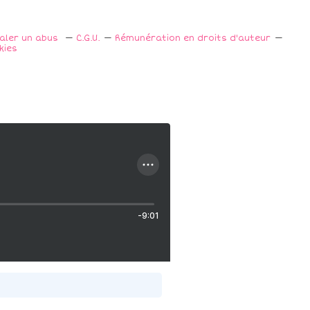
naler un abus
C.G.U.
Rémunération en droits d'auteur
kies
-9:01