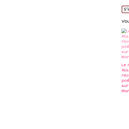
S'
Vo
Le 
Ala
rec
poé
sur
Ma