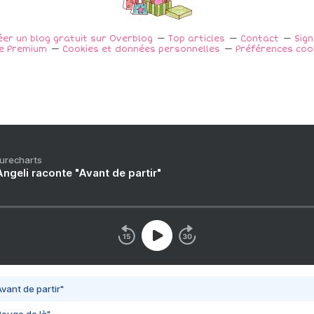
éer un blog gratuit sur Overblog
Top articles
Contact
Sig
e Premium
Cookies et données personnelles
Préférences coo
Purecharts
ngeli raconte "Avant de partir"
vant de partir"