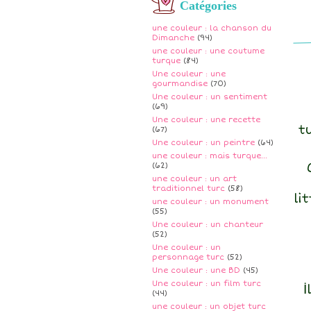
Catégories
une couleur : la chanson du
Dimanche
(94)
une couleur : une coutume
turque
(84)
Une couleur : une
gourmandise
(70)
Une couleur : un sentiment
(69)
Une couleur : une recette
t
(67)
Une couleur : un peintre
(64)
une couleur : mais turque...
(62)
une couleur : un art
traditionnel turc
(58)
li
une couleur : un monument
(55)
Une couleur : un chanteur
(52)
Une couleur : un
personnage turc
(52)
Une couleur : une BD
(45)
Une couleur : un film turc
(44)
une couleur : un objet turc