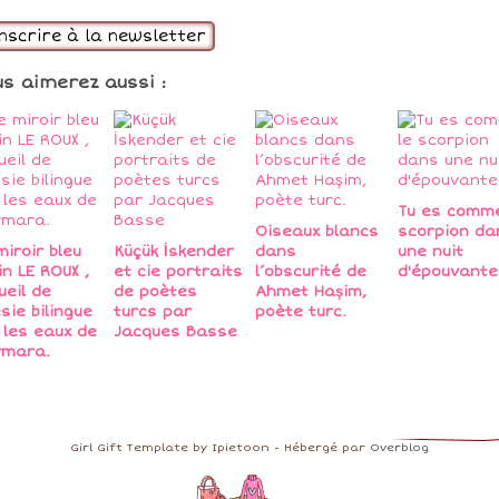
inscrire à la newsletter
us aimerez aussi :
Tu es comme
Oiseaux blancs
scorpion da
miroir bleu
Küçük İskender
dans
une nuit
in LE ROUX ,
et cie portraits
l’obscurité de
d'épouvante
ueil de
de poètes
Ahmet Haşim,
sie bilingue
turcs par
poète turc.
 les eaux de
Jacques Basse
rmara.
Girl Gift Template by Ipietoon - Hébergé par
Overblog