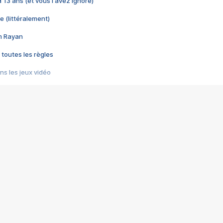
 a 13 ans (et vous l'avez ignoré)
e (littéralement)
im Rayan
 toutes les règles
s les jeux vidéo
us choquant de Rockstar ? - Le scandale BULLY
e plus moche de Steam
du RÊVE tourne au CAUCHEMAR
pendant 8 heures
it… à tort
umiliés par un jeu vidéo
ire - Final Fantasy 8
ti un empire - Age of Empires