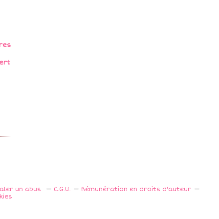
res
ert
naler un abus
C.G.U.
Rémunération en droits d'auteur
kies