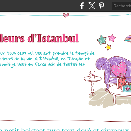
eurs d'Istanbul
our tous ceux qui veulent prendre le temps de
ouleurs de la vie...à İstanbul, en Turquie et
Promis je vous en ferai voir de toutes les
 petit beignet turc tout doré et sirupeux