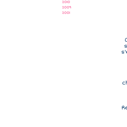
2010
2009
2001
s
s'
c
R