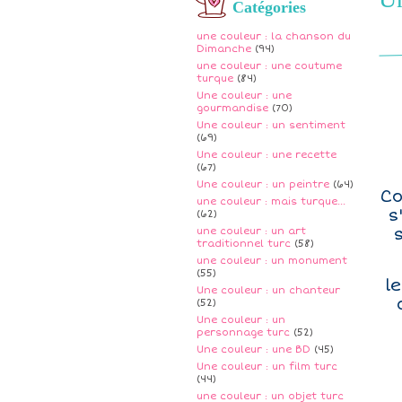
Catégories
une couleur : la chanson du
Dimanche
(94)
une couleur : une coutume
turque
(84)
Une couleur : une
gourmandise
(70)
Une couleur : un sentiment
(69)
Une couleur : une recette
(67)
Une couleur : un peintre
(64)
Co
une couleur : mais turque...
s
(62)
s
une couleur : un art
traditionnel turc
(58)
une couleur : un monument
(55)
l
Une couleur : un chanteur
(52)
Une couleur : un
personnage turc
(52)
Une couleur : une BD
(45)
Une couleur : un film turc
(44)
une couleur : un objet turc