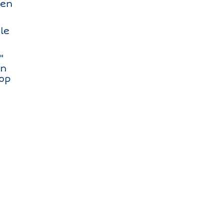
 en
le
"
en
rop