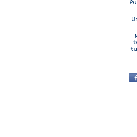
Pu
U
t
tu