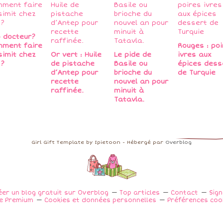
o docteur?
ment faire
Rouges : poi
simit chez
Or vert : Huile
Le pide de
ivres aux
 ?
de pistache
Basile ou
épices dess
d’Antep pour
brioche du
de Turquie
recette
nouvel an pour
raffinée.
minuit à
Tatavla.
Girl Gift Template by Ipietoon - Hébergé par
Overblog
éer un blog gratuit sur Overblog
Top articles
Contact
Sig
e Premium
Cookies et données personnelles
Préférences coo