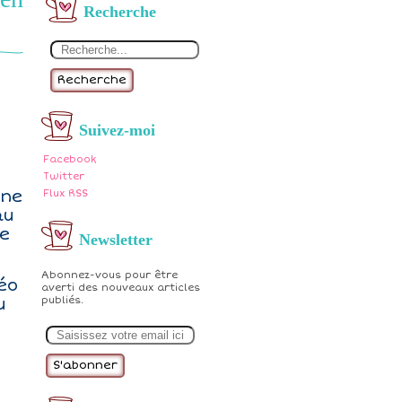
Recherche
Recherche
Suivez-moi
Facebook
Twitter
 ne
Flux RSS
au
te
Newsletter
Abonnez-vous pour être
éo
averti des nouveaux articles
u
publiés.
E
m
a
i
l