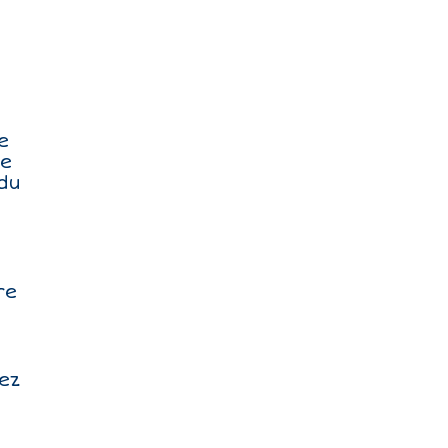
e
de
 du
re
ez
s