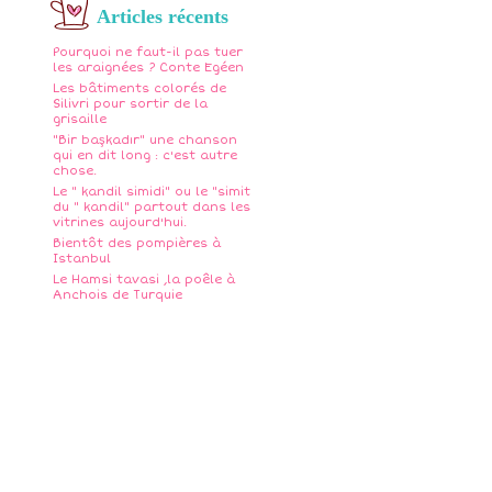
Articles récents
Pourquoi ne faut-il pas tuer
les araignées ? Conte Egéen
Les bâtiments colorés de
Silivri pour sortir de la
grisaille
"Bir başkadır" une chanson
qui en dit long : c'est autre
chose.
Le " kandil simidi" ou le "simit
du " kandil" partout dans les
vitrines aujourd'hui.
Bientôt des pompières à
Istanbul
Le Hamsi tavasi ,la poêle à
Anchois de Turquie