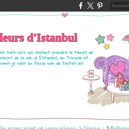
eurs d'Istanbul
our tous ceux qui veulent prendre le temps de
ouleurs de la vie...à İstanbul, en Turquie et
Promis je vous en ferai voir de toutes les
n parc vert et une pince à linge : Mehm