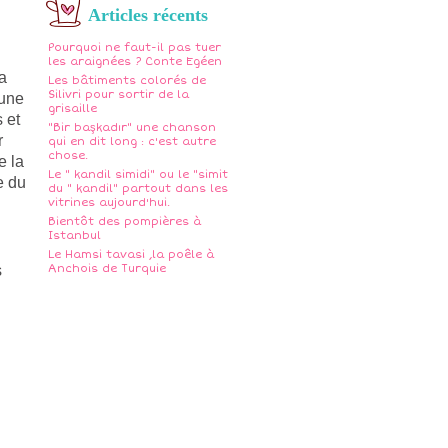
Articles récents
Pourquoi ne faut-il pas tuer
les araignées ? Conte Egéen
a
Les bâtiments colorés de
Silivri pour sortir de la
 une
grisaille
 et
"Bir başkadır" une chanson
r
qui en dit long : c'est autre
chose.
e la
Le " kandil simidi" ou le "simit
e du
du " kandil" partout dans les
vitrines aujourd'hui.
Bientôt des pompières à
Istanbul
Le Hamsi tavasi ,la poêle à
s
Anchois de Turquie