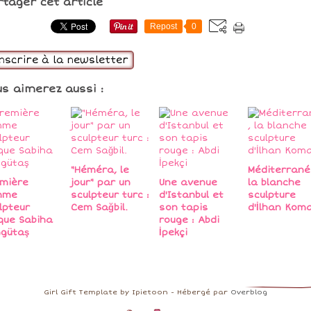
rtager cet article
Repost
0
inscrire à la newsletter
us aimerez aussi :
"Héméra, le
Méditerrané
mière
jour" par un
Une avenue
la blanche
mme
sculpteur turc :
d'Istanbul et
sculpture
lpteur
Cem Sağbil.
son tapis
d'İlhan Kom
que Sabiha
rouge : Abdi
gütaş
İpekçi
Girl Gift Template by Ipietoon - Hébergé par
Overblog