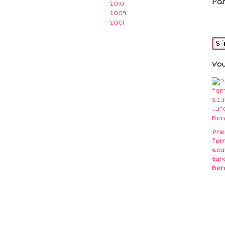
Pa
2010
2009
2001
S'
Vo
Pre
fe
scu
tur
Ben