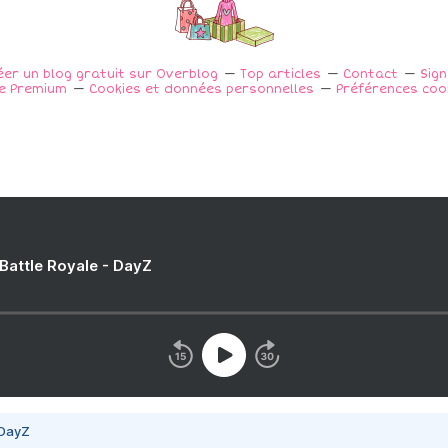
éer un blog gratuit sur Overblog
Top articles
Contact
Sig
e Premium
Cookies et données personnelles
Préférences coo
 Battle Royale - DayZ
 DayZ