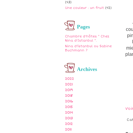
(43)
Une couleur : un fruit
(42)
Pages
cou
pi
Chambre d'hôtes " Chez
Nina d'Istanbul ".
Nina d'İstanbul ou Sabine
mie
Buchmann ?
pla
Archives
2022
2021
2019
2018
2016
2015
Voi
2014
2013
Ca
2012
2011