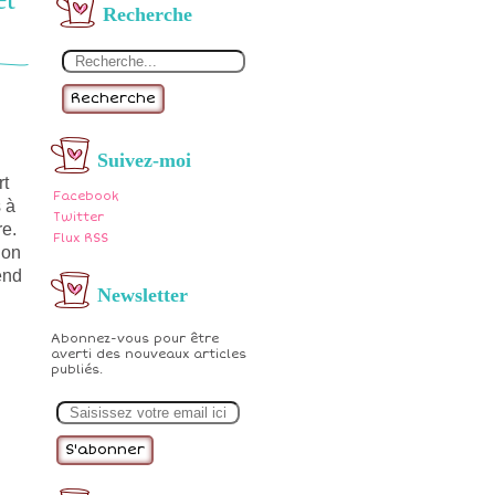
Recherche
Recherche
Suivez-moi
rt
Facebook
 à
Twitter
re.
Flux RSS
ion
end
Newsletter
Abonnez-vous pour être
averti des nouveaux articles
publiés.
E
m
a
i
l