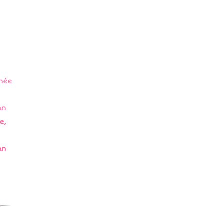
e,
an