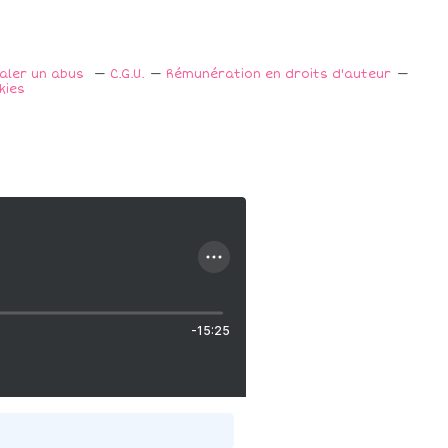
naler un abus
C.G.U.
Rémunération en droits d'auteur
kies
-15:25