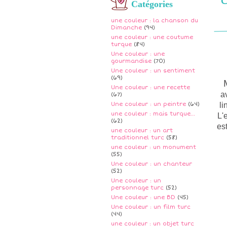
Catégories
une couleur : la chanson du
Dimanche
(94)
une couleur : une coutume
turque
(84)
Une couleur : une
gourmandise
(70)
Une couleur : un sentiment
(69)
Une couleur : une recette
a
(67)
Une couleur : un peintre
(64)
li
une couleur : mais turque...
L'
(62)
es
une couleur : un art
traditionnel turc
(58)
une couleur : un monument
(55)
Une couleur : un chanteur
(52)
Une couleur : un
personnage turc
(52)
Une couleur : une BD
(45)
Une couleur : un film turc
(44)
une couleur : un objet turc