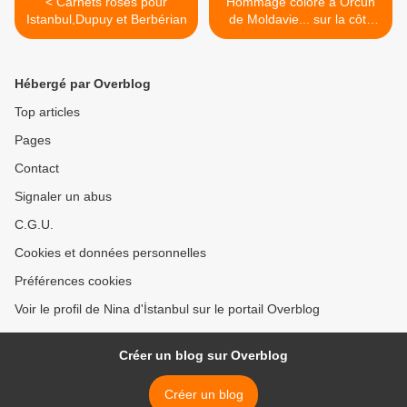
< Carnets roses pour
Hommage coloré à Orcun
Istanbul,Dupuy et Berbérian
de Moldavie... sur la côte
turque >
Hébergé par Overblog
Top articles
Pages
Contact
Signaler un abus
C.G.U.
Cookies et données personnelles
Préférences cookies
Voir le profil de Nina d'İstanbul sur le portail Overblog
Créer un blog sur Overblog
Créer un blog