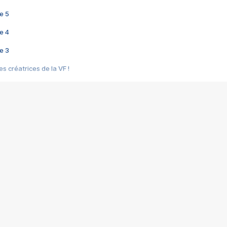
e 5
e 4
e 3
s créatrices de la VF !
e 2
e 1
e Mektoub My Love arrive enfin ! Rencontre avec Shaïn Boumedine et Sal
i : après Toni en famille
elle réalise le bouleversant Dites lui que je l'aime
ais ! Rencontre autour de Vie privée de Rebecca Zlotowski
 de Marguerite, Grave... Rencontre avec Ella Rumpf
 Les Rêveurs, un film intime sur la santé mentale