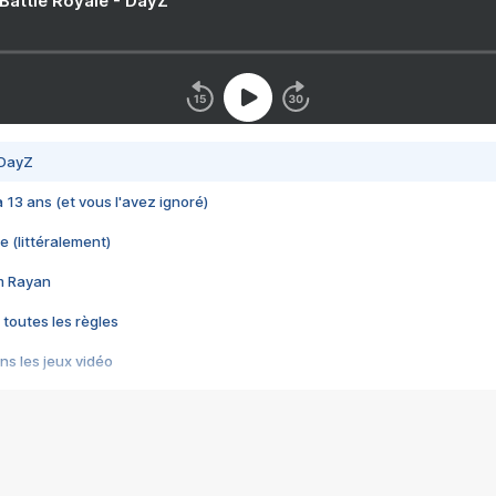
 Battle Royale - DayZ
 DayZ
 a 13 ans (et vous l'avez ignoré)
e (littéralement)
im Rayan
 toutes les règles
s les jeux vidéo
us choquant de Rockstar ? - Le scandale BULLY
e plus moche de Steam
du RÊVE tourne au CAUCHEMAR