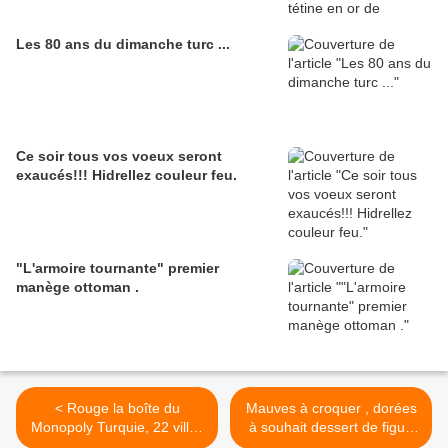
Les 80 ans du dimanche turc ...
Ce soir tous vos voeux seront
exaucés!!! Hidrellez couleur feu.
"L'armoire tournante" premier
manège ottoman .
< Rouge la boîte du
Mauves à croquer , dorées
Monopoly Turquie, 22 villes
à souhait dessert de figue
turques en souvenir
fraiches >