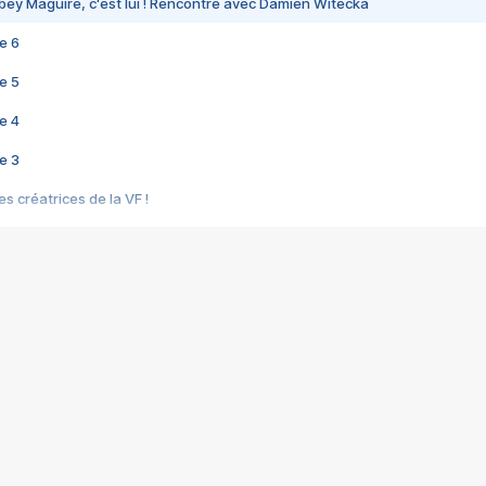
bey Maguire, c'est lui ! Rencontre avec Damien Witecka
e 6
e 5
e 4
e 3
s créatrices de la VF !
e 2
e 1
e Mektoub My Love arrive enfin ! Rencontre avec Shaïn Boumedine et Sal
i : après Toni en famille
elle réalise le bouleversant Dites lui que je l'aime
ais ! Rencontre autour de Vie privée de Rebecca Zlotowski
 de Marguerite, Grave... Rencontre avec Ella Rumpf