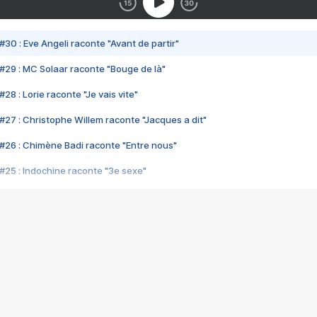
#30 : Eve Angeli raconte "Avant de partir"
#29 : MC Solaar raconte "Bouge de là"
28 : Lorie raconte "Je vais vite"
#27 : Christophe Willem raconte "Jacques a dit"
#26 : Chimène Badi raconte "Entre nous"
#25 : Indochine raconte "3e sexe"
#24 : Zaho raconte "C'est chelou"
#23 : Patrick Bruel raconte "Au café des délices"
#22 : Kyo raconte "Le chemin"
#21 : Nolwenn Leroy raconte "Cassé"
#20 : Patrick Hernandez raconte "Born to be alive"