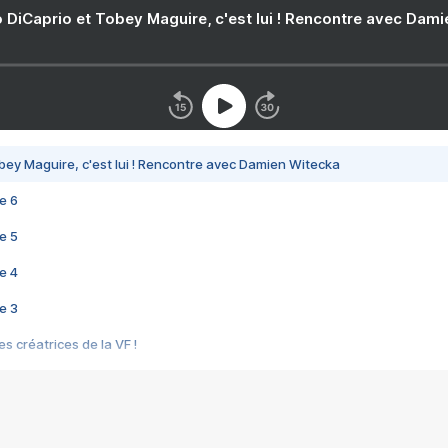
 DiCaprio et Tobey Maguire, c'est lui ! Rencontre avec Dam
bey Maguire, c'est lui ! Rencontre avec Damien Witecka
e 6
e 5
e 4
e 3
s créatrices de la VF !
e 2
e 1