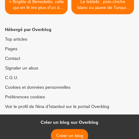
< Brigitte di Benedetto, celle
Le leblebi , pois-chiche
qui en fit lire plus d'un à
blanc ou jaune de Turquie
İstanbul, couleurs
pour l'apéro. >
journalistes
Hébergé par Overblog
Top articles
Pages
Contact
Signaler un abus
C.G.U.
Cookies et données personnelles
Préférences cookies
Voir le profil de Nina d'İstanbul sur le portail Overblog
Créer un blog sur Overblog
Créer un blog