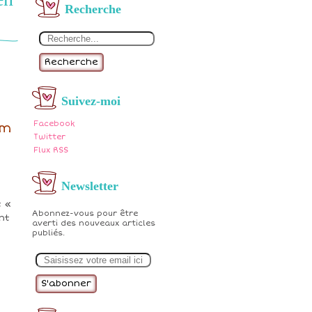
Recherche
Recherche
Suivez-moi
Facebook
im
Twitter
Flux RSS
Newsletter
t «
Abonnez-vous pour être
nt
averti des nouveaux articles
publiés.
E
m
a
i
l