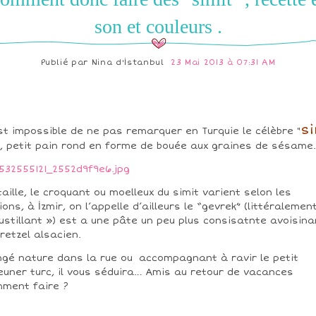
son et couleurs .
Publié par
Nina d'İstanbul
23 Mai 2013 à 07:31 AM
s
est impossible de ne pas remarquer en Turquie le célèbre "
, petit pain rond en forme de bouée aux graines de sésame.
taille, le croquant ou moelleux du simit varient selon les
ions, à İzmir, on l’appelle d’ailleurs le “gevrek” (littéralemen
ustillant ») est a une pâte un peu plus consisatnte avoisina
bretzel alsacien.
gé nature dans la rue ou
accompagnant à ravir le petit
euner turc, il vous séduira… Amis au retour de vacances
ment faire ?