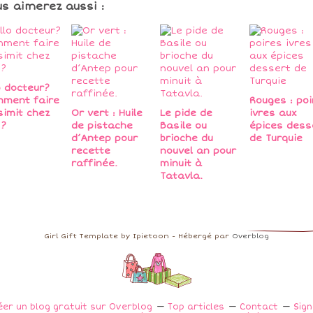
us aimerez aussi :
o docteur?
ment faire
Rouges : poi
simit chez
Or vert : Huile
Le pide de
ivres aux
 ?
de pistache
Basile ou
épices dess
d’Antep pour
brioche du
de Turquie
recette
nouvel an pour
raffinée.
minuit à
Tatavla.
Girl Gift Template by Ipietoon - Hébergé par
Overblog
éer un blog gratuit sur Overblog
Top articles
Contact
Sig