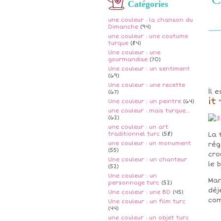
Catégories
une couleur : la chanson du
Dimanche
(94)
une couleur : une coutume
turque
(84)
Une couleur : une
gourmandise
(70)
Une couleur : un sentiment
(69)
Une couleur : une recette
İl 
(67)
it
Une couleur : un peintre
(64)
"
une couleur : mais turque...
(62)
une couleur : un art
traditionnel turc
(58)
La 
une couleur : un monument
rég
(55)
cro
Une couleur : un chanteur
le 
(52)
Une couleur : un
Man
personnage turc
(52)
déj
Une couleur : une BD
(45)
com
Une couleur : un film turc
(44)
une couleur : un objet turc