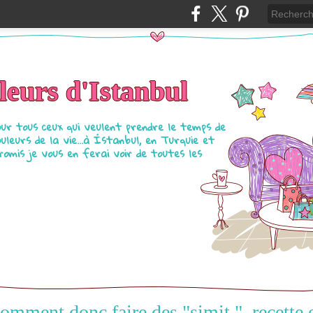
eurs d'Istanbul
our tous ceux qui veulent prendre le temps de
ouleurs de la vie...à İstanbul, en Turquie et
Promis je vous en ferai voir de toutes les
omment donc faire des "simit ", recette 