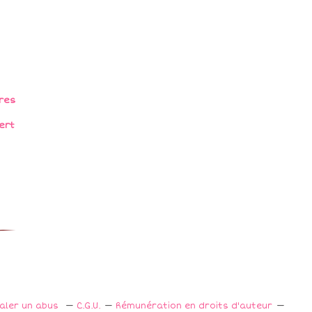
res
ert
naler un abus
C.G.U.
Rémunération en droits d'auteur