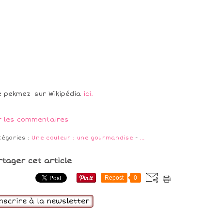
e pekmez sur Wikipédia
ici.
r les commentaires
tégories :
Une couleur : une gourmandise
-
…
rtager cet article
Repost
0
inscrire à la newsletter