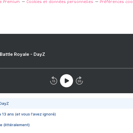
e Premium
Cookies et données personnelles
Préférences coo
 Battle Royale - DayZ
 DayZ
 a 13 ans (et vous l'avez ignoré)
e (littéralement)