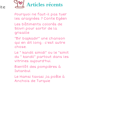
Articles récents
ite
Pourquoi ne faut-il pas tuer
les araignées ? Conte Egéen
Les bâtiments colorés de
Silivri pour sortir de la
grisaille
"Bir başkadır" une chanson
qui en dit long : c'est autre
chose.
Le " kandil simidi" ou le "simit
du " kandil" partout dans les
vitrines aujourd'hui.
Bientôt des pompières à
Istanbul
Le Hamsi tavasi ,la poêle à
Anchois de Turquie