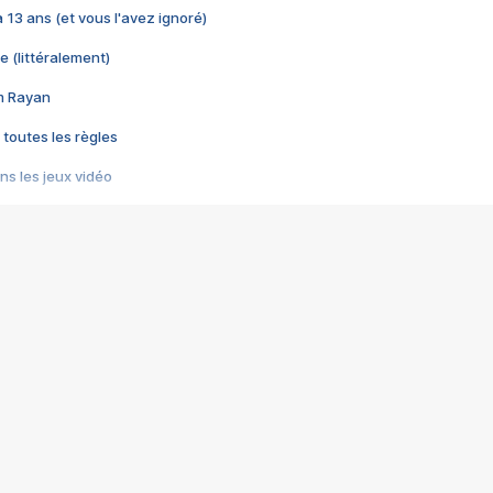
 a 13 ans (et vous l'avez ignoré)
e (littéralement)
im Rayan
 toutes les règles
s les jeux vidéo
us choquant de Rockstar ? - Le scandale BULLY
e plus moche de Steam
du RÊVE tourne au CAUCHEMAR
pendant 8 heures
it… à tort
umiliés par un jeu vidéo
ire - Final Fantasy 8