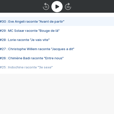
#30 : Eve Angeli raconte "Avant de partir"
#29 : MC Solaar raconte "Bouge de là"
28 : Lorie raconte "Je vais vite"
#27 : Christophe Willem raconte "Jacques a dit"
#26 : Chimène Badi raconte "Entre nous"
#25 : Indochine raconte "3e sexe"
#24 : Zaho raconte "C'est chelou"
#23 : Patrick Bruel raconte "Au café des délices"
#22 : Kyo raconte "Le chemin"
#21 : Nolwenn Leroy raconte "Cassé"
#20 : Patrick Hernandez raconte "Born to be alive"