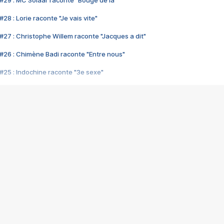
#29 : MC Solaar raconte "Bouge de là"
28 : Lorie raconte "Je vais vite"
#27 : Christophe Willem raconte "Jacques a dit"
#26 : Chimène Badi raconte "Entre nous"
#25 : Indochine raconte "3e sexe"
#24 : Zaho raconte "C'est chelou"
#23 : Patrick Bruel raconte "Au café des délices"
#22 : Kyo raconte "Le chemin"
#21 : Nolwenn Leroy raconte "Cassé"
#20 : Patrick Hernandez raconte "Born to be alive"
#19 : Lorie raconte "Près de moi"
#18 : Michael Jones raconte "A nos actes manqués" (avec Jean-Jacque
#17 : Khaled raconte "Aïcha"