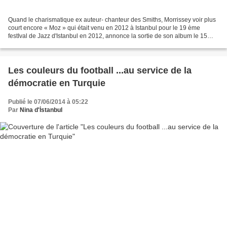
Quand le charismatique ex auteur- chanteur des Smiths, Morrissey voir plus
court encore « Moz » qui était venu en 2012 à Istanbul pour le 19 ème
festIval de Jazz d'Istanbul en 2012, annonce la sortie de son album le 15
juillet avec sa chanson Istanbul...
Les couleurs du football ...au service de la
démocratie en Turquie
Publié le 07/06/2014 à 05:22
Par
Nina d'İstanbul