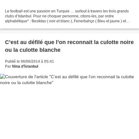
Le football est une passion en Turquie … surtout à travers les trois grands
clubs d’Istanbul. Pour ne choquer personne, citons-les, par ordre
alphabétique* : Besiktas ( noir et blanc ), Fenerbahçe ( Bleu et jaune ) et
Galatasaray ( rouge et jaune ) Cette...
C’est au défilé que l’on reconnait la culotte noire
ou la culotte blanche
Publié le 06/06/2014 à 05:41
Par
Nina d'İstanbul