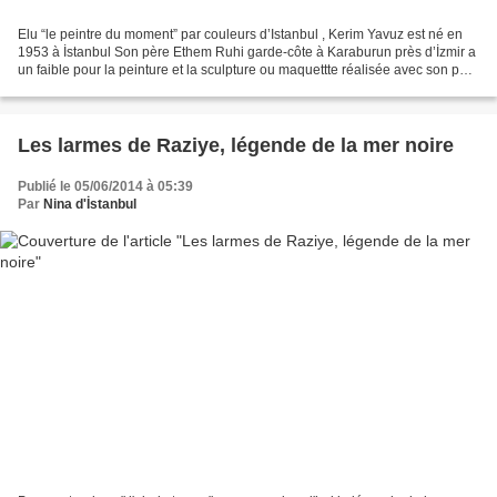
Elu “le peintre du moment” par couleurs d’Istanbul , Kerim Yavuz est né en
1953 à İstanbul Son père Ethem Ruhi garde-côte à Karaburun près d’İzmir a
un faible pour la peinture et la sculpture ou maquettte réalisée avec son petit
canf sous les yeux du...
Les larmes de Raziye, légende de la mer noire
Publié le 05/06/2014 à 05:39
Par
Nina d'İstanbul