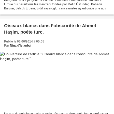
Penguen , soit « pingouin » est une revue hebdomadaire de caricature
turque qui parait tous les mercredi fondée par Metin Üstündağ, Bahadır
Baruter, Selçuk Erdem, Erdil Yaşaroğlu, caricaturistes ayant quitté une autre
revue « Leman » en 2002. L’emblème...
Oiseaux blancs dans l’obscurité de Ahmet
Haşim, poète turc.
Publié le 03/06/2014 à 05:05
Par
Nina d'İstanbul
Un peu de poésie ce matin avec la découverte d'un poète turc et professeur