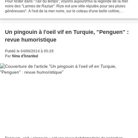
Pour rester dans " l'air du temps", voyons aujourd'hui la légende de la mer
noire des "Larmes de Raziye". Rize est une ville réputée pour ses pluies
généreuses*. A l'est de la mer noire, sur le coteau d'une belle colline,
surplombant une charmante baie...
Un pingouin à l'oeil vif en Turquie, "Penguen" :
revue humoristique
Publié le 04/06/2014 à 05:29
Par
Nina d'İstanbul