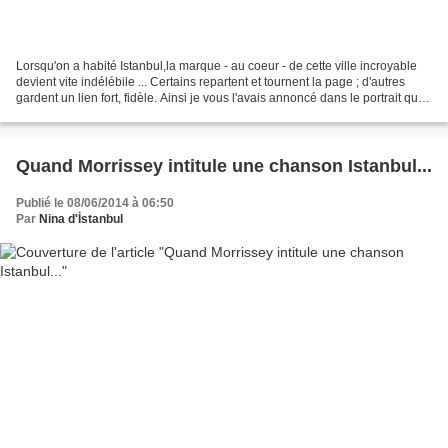
Lorsqu'on a habité Istanbul,la marque - au coeur - de cette ville incroyable
devient vite indélébile ... Certains repartent et tournent la page ; d'autres
gardent un lien fort, fidèle. Ainsi je vous l'avais annoncé dans le portrait que
je faisais d'elle...
Quand Morrissey intitule une chanson Istanbul...
Publié le 08/06/2014 à 06:50
Par
Nina d'İstanbul