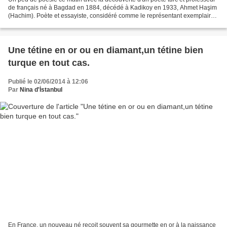
de français né à Bagdad en 1884, décédé à Kadikoy en 1933, Ahmet Haşim
(Hachim). Poète et essayiste, considéré comme le représentant exemplaire
d’un symbolisme turc et reconnu...
Une tétine en or ou en diamant,un tétine bien
turque en tout cas.
Publié le 02/06/2014 à 12:06
Par
Nina d'İstanbul
En France, un nouveau né reçoit souvent sa gourmette en or à la naissance