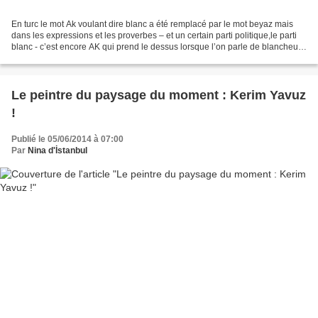
En turc le mot Ak voulant dire blanc a été remplacé par le mot beyaz mais
dans les expressions et les proverbes – et un certain parti politique,le parti
blanc - c’est encore AK qui prend le dessus lorsque l’on parle de blancheur
et de toute sa symbolique...
Le peintre du paysage du moment : Kerim Yavuz
!
Publié le 05/06/2014 à 07:00
Par
Nina d'İstanbul