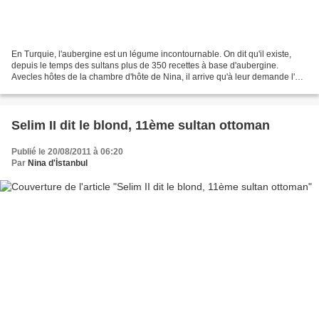
En Turquie, l'aubergine est un légume incontournable. On dit qu'il existe,
depuis le temps des sultans plus de 350 recettes à base d'aubergine.
Avecles hôtes de la chambre d'hôte de Nina, il arrive qu'à leur demande l'on
fasse la cuisine ensemble, ainsi...
Selim II dit le blond, 11ème sultan ottoman
Publié le 20/08/2011 à 06:20
Par
Nina d'İstanbul