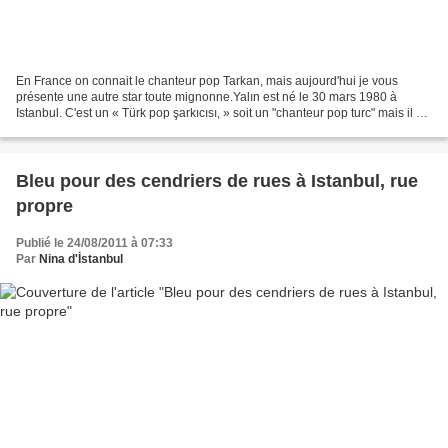
En France on connait le chanteur pop Tarkan, mais aujourd'hui je vous
présente une autre star toute mignonne.Yalın est né le 30 mars 1980 à
Istanbul. C'est un « Türk pop şarkıcısı, » soit un "chanteur pop turc" mais il est
aussi auteur compositeur. Yalın...
Bleu pour des cendriers de rues à Istanbul, rue
propre
Publié le 24/08/2011 à 07:33
Par
Nina d'İstanbul