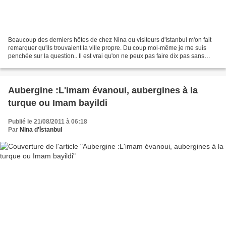
Beaucoup des derniers hôtes de chez Nina ou visiteurs d'Istanbul m'on fait
remarquer qu'ils trouvaient la ville propre. Du coup moi-même je me suis
penchée sur la question.. Il est vrai qu'on ne peux pas faire dix pas sans
rencontrer de balayeurs et la...
Aubergine :L'imam évanoui, aubergines à la
turque ou Imam bayildi
Publié le 21/08/2011 à 06:18
Par
Nina d'İstanbul