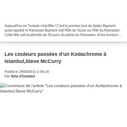
Aujourd'hui en Turquie c'est fête ! C'est le premier jour du Şeker Bayrami
aussi appelé le Ramazan Bayrami soit Fête du Sucre ou Fête du Ramadan .
Cette fête suit la période de 30 jours du jeûne du Ramadan, et les bonbons
et sucreries offerts compensent...
Les couleurs passées d'un Kodachrome à
Istanbul,Steve McCurry
Publié le 29/08/2011 à 06:16
Par
Nina d'İstanbul