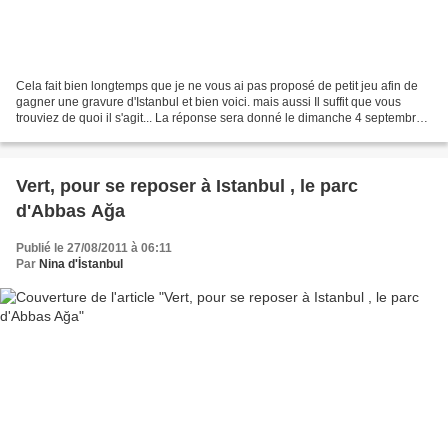
Cela fait bien longtemps que je ne vous ai pas proposé de petit jeu afin de
gagner une gravure d'Istanbul et bien voici. mais aussi Il suffit que vous
trouviez de quoi il s'agit... La réponse sera donné le dimanche 4 septembre,
la réponse la plus joliment...
Vert, pour se reposer à Istanbul , le parc
d'Abbas Ağa
Publié le 27/08/2011 à 06:11
Par
Nina d'İstanbul