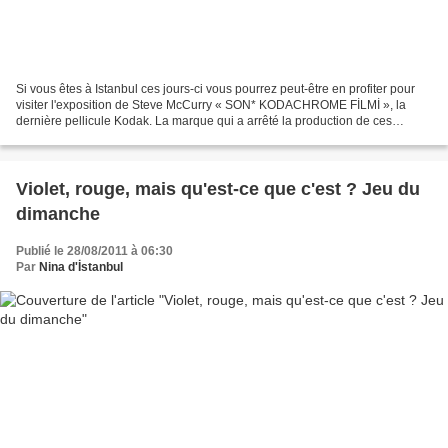
Si vous êtes à Istanbul ces jours-ci vous pourrez peut-être en profiter pour
visiter l'exposition de Steve McCurry « SON* KODACHROME FİLMİ », la
dernière pellicule Kodak. La marque qui a arrêté la production de ces
pellicules en 2009 reçoit ici un dernier...
Violet, rouge, mais qu'est-ce que c'est ? Jeu du
dimanche
Publié le 28/08/2011 à 06:30
Par
Nina d'İstanbul