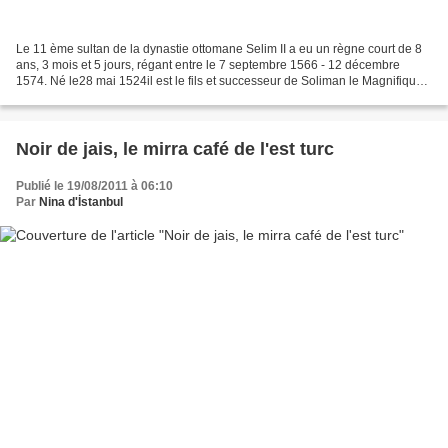
Le 11 ème sultan de la dynastie ottomane Selim II a eu un règne court de 8
ans, 3 mois et 5 jours, régant entre le 7 septembre 1566 - 12 décembre
1574. Né le28 mai 1524il est le fils et successeur de Soliman le Magnifique
et de son épouse Roxelane. détail...
Noir de jais, le mirra café de l'est turc
Publié le 19/08/2011 à 06:10
Par
Nina d'İstanbul