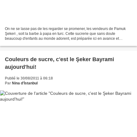
On ne se lasse pas de les regarder se promener, les vendeurs de Pamuk
Şekeri , soit la barbe à papa en turc. Cette sucrerie que sans doute
beaucoup d'enfants au monde adorent, est préparée ici en avance et
empaquetée dans de petits sachets transparents....
Couleurs de sucre, c'est le Şeker Bayrami
aujourd'hui!
Publié le 30/08/2011 à 06:18
Par
Nina d'İstanbul