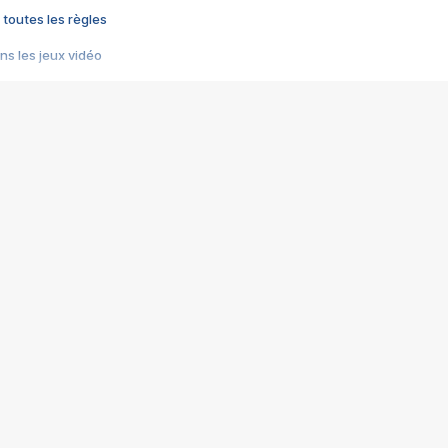
 toutes les règles
s les jeux vidéo
us choquant de Rockstar ? - Le scandale BULLY
e plus moche de Steam
du RÊVE tourne au CAUCHEMAR
pendant 8 heures
it… à tort
umiliés par un jeu vidéo
ire - Final Fantasy 8
ti un empire - Age of Empires
story DOFUS
tard, il crée l'un des pires jeux de tous les temps, MindsEye.