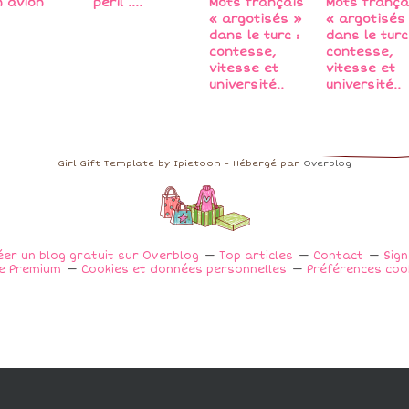
n avion
péril ....
Mots français
Mots frança
« argotisés »
« argotisés
dans le turc :
dans le turc
contesse,
contesse,
vitesse et
vitesse et
université..
université..
Girl Gift Template by Ipietoon - Hébergé par
Overblog
éer un blog gratuit sur Overblog
Top articles
Contact
Sig
e Premium
Cookies et données personnelles
Préférences coo