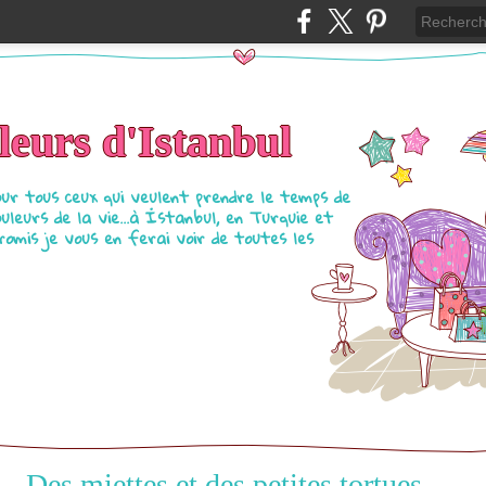
eurs d'Istanbul
our tous ceux qui veulent prendre le temps de
ouleurs de la vie...à İstanbul, en Turquie et
Promis je vous en ferai voir de toutes les
Des miettes et des petites tortues ....