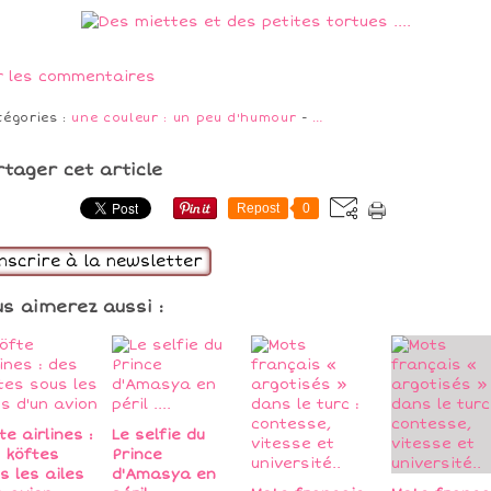
r les commentaires
tégories :
une couleur : un peu d'humour
-
…
rtager cet article
Repost
0
inscrire à la newsletter
us aimerez aussi :
te airlines :
Le selfie du
 köftes
Prince
s les ailes
d'Amasya en