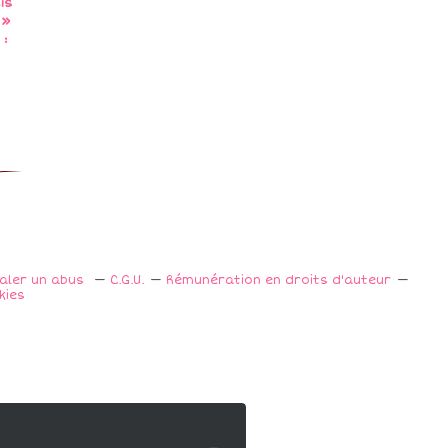
is
 »
 :
naler un abus
C.G.U.
Rémunération en droits d'auteur
kies