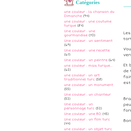
Catégories
une couleur : la chanson du
Dimanche
(94)
une couleur : une coutume
turque
(84)
Une couleur : une
Les
gourmandise
(70)
tor
Une couleur : un sentiment
(69)
Vou
Une couleur : une recette
(67)
ver
Une couleur : un peintre
(64)
Et 
une couleur : mais turque...
(62)
de 
une couleur : un art
fai
traditionnel turc
(58)
est
une couleur : un monument
(55)
Une couleur : un chanteur
Bra
(52)
Une couleur : un
peu
personnage turc
(52)
for
Une couleur : une BD
(45)
Une couleur : un film turc
Bon
(44)
une couleur : un objet turc