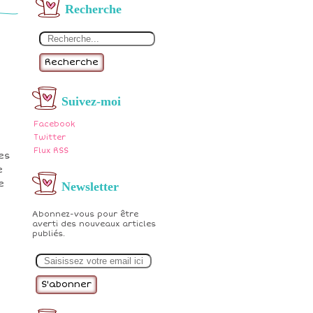
Recherche
Recherche
Suivez-moi
Facebook
Twitter
Flux RSS
es
e
e
Newsletter
Abonnez-vous pour être
averti des nouveaux articles
publiés.
E
m
a
i
l