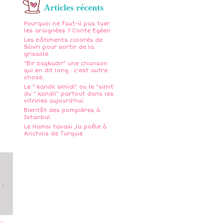
Articles récents
Pourquoi ne faut-il pas tuer
les araignées ? Conte Egéen
Les bâtiments colorés de
Silivri pour sortir de la
grisaille
"Bir başkadır" une chanson
qui en dit long : c'est autre
chose.
Le " kandil simidi" ou le "simit
du " kandil" partout dans les
vitrines aujourd'hui.
Bientôt des pompières à
Istanbul
Le Hamsi tavasi ,la poêle à
Anchois de Turquie