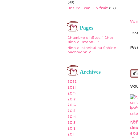
(43)
Une couleur : un fruit
(42)
Voi
Pages
Ca
Chambre d'hôtes " Chez
Nina d'Istanbul ".
Pa
Nina d'İstanbul ou Sabine
Buchmann ?
Archives
S'
2022
Vo
2021
2019
2018
2016
2015
2014
Köf
2013
des
2012
sou
2011