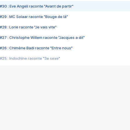
#30 : Eve Angeli raconte "Avant de partir"
#29 : MC Solaar raconte "Bouge de là"
28 : Lorie raconte "Je vais vite"
#27 : Christophe Willem raconte "Jacques a dit"
#26 : Chimène Badi raconte "Entre nous"
#25 : Indochine raconte "3e sexe"
#24 : Zaho raconte "C'est chelou"
#23 : Patrick Bruel raconte "Au café des délices"
#22 : Kyo raconte "Le chemin"
#21 : Nolwenn Leroy raconte "Cassé"
#20 : Patrick Hernandez raconte "Born to be alive"
#19 : Lorie raconte "Près de moi"