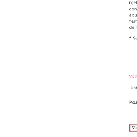
Djé
con
sou
fem
de 
* S
Voi
Ca
Pa
S'