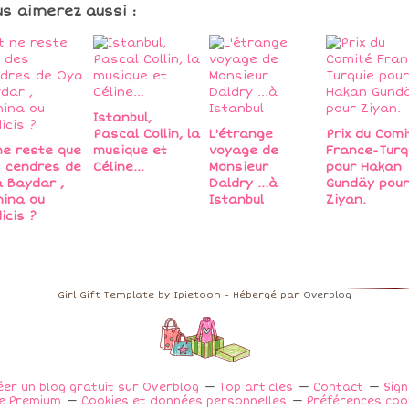
us aimerez aussi :
Istanbul,
Pascal Collin, la
L'étrange
Prix du Comi
ne reste que
musique et
voyage de
France-Turq
 cendres de
Céline...
Monsieur
pour Hakan
 Baydar ,
Daldry ...à
Gundäy pour
ina ou
Istanbul
Ziyan.
icis ?
Girl Gift Template by Ipietoon - Hébergé par
Overblog
éer un blog gratuit sur Overblog
Top articles
Contact
Sig
e Premium
Cookies et données personnelles
Préférences coo