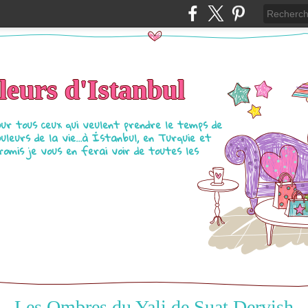
eurs d'Istanbul
our tous ceux qui veulent prendre le temps de
ouleurs de la vie...à İstanbul, en Turquie et
Promis je vous en ferai voir de toutes les
Les Ombres du Yali de Suat Dervish