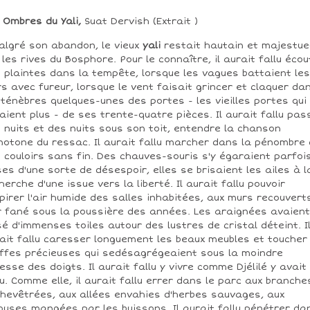
 Ombres du Yali,
Suat Dervish (Extrait )
algré son abandon, le vieux
yali
restait hautain et majestue
 les rives du Bosphore. Pour le connaître, il aurait fallu écou
 plaintes dans la tempête, lorsque les vagues battaient les
s avec fureur, lorsque le vent faisait grincer et claquer da
 ténèbres quelques-unes des portes - les vieilles portes qui
aient plus - de ses trente-quatre pièces. Il aurait fallu pas
 nuits et des nuits sous son toit, entendre la chanson
otone du ressac. Il aurait fallu marcher dans la pénombre
 couloirs sans fin. Des chauves-souris s'y égaraient parfois
ses d'une sorte de désespoir, elles se brisaient les ailes à l
herche d'une issue vers la liberté. Il aurait fallu pouvoir
pirer l'air humide des salles inhabitées, aux murs recouvert
r fané sous la poussière des années. Les araignées avaient
sé d'immenses toiles autour des lustres de cristal déteint. I
ait fallu caresser longuement les beaux meubles et toucher
ffes précieuses qui sedésagrégeaient sous la moindre
esse des doigts. Il aurait fallu y vivre comme Djélilé y avait
u. Comme elle, il aurait fallu errer dans le parc aux branche
hevêtrées, aux allées envahies d'herbes sauvages, aux
ouses mangées par les buissons. Il aurait fallu pénétrer da