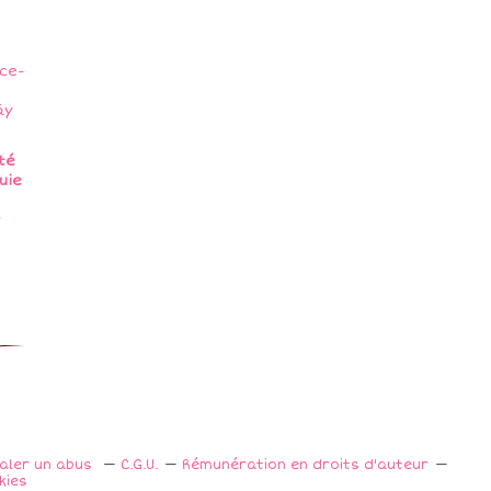
té
uie
naler un abus
C.G.U.
Rémunération en droits d'auteur
kies