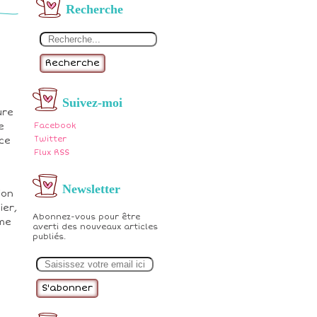
Recherche
Recherche
Suivez-moi
ure
e
Facebook
Twitter
ce
Flux RSS
Newsletter
ion
ier,
Abonnez-vous pour être
mme
averti des nouveaux articles
publiés.
E
m
a
i
l