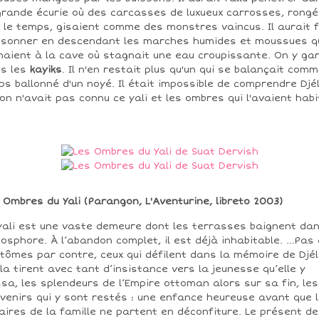
grande écurie où des carcasses de luxueux carrosses, rong
 le temps, gisaient comme des monstres vaincus. Il aurait f
ssonner en descendant les marches humides et moussues q
aient à la cave où stagnait une eau croupissante. On y gar
is les
kayiks
. Il n'en restait plus qu'un qui se balançait comm
ps ballonné d'un noyé. Il était impossible de comprendre Djél
l'on n'avait pas connu ce yali et les ombres qui l'avaient habi
 Ombres du Yali (Parangon, L'Aventurine, libreto 2003)
yali est une vaste demeure dont les terrasses baignent da
Bosphore. À l’abandon complet, il est déjà inhabitable. …Pas
tômes par contre, ceux qui défilent dans la mémoire de Djéli
 la tirent avec tant d’insistance vers la jeunesse qu’elle y
sa, les splendeurs de l’Empire ottoman alors sur sa fin, les
venirs qui y sont restés : une enfance heureuse avant que 
aires de la famille ne partent en déconfiture. Le présent de