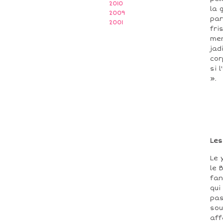
2010
la 
2009
par
2001
fri
men
jad
cor
si 
».
Les
Le 
le 
fan
qui
pas
sou
aff