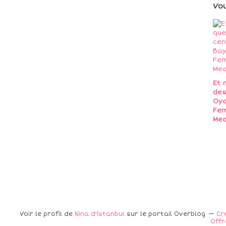
Vo
Et 
des
Oya
Fem
Med
Voir le profil de
Nina d'İstanbul
sur le portail Overblog
Cr
Offr