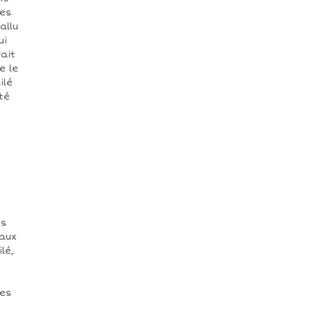
ées
allu
ui
ait
e le
ilé
té
ns
 aux
lé,
les