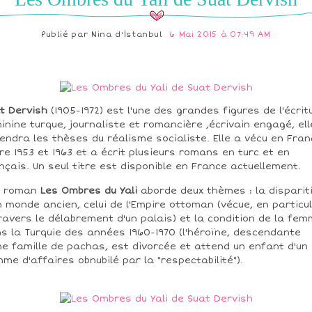
Publié par
Nina d'İstanbul
6 Mai 2015 à 07:49 AM
t Dervish
(1905-1972) est l'une des grandes figures de l'écrit
inine turque, journaliste et romancière ,écrivain engagé, ell
endra les thèses du réalisme socialiste. Elle a vécu en Fran
re 1953 et 1963 et a écrit plusieurs romans en turc et en
nçais. Un seul titre est disponible en France actuellement.
n roman
Les Ombres du Yali
aborde deux thèmes : la disparit
n monde ancien, celui de l'Empire ottoman (vécue, en particul
ravers le délabrement d'un palais) et la condition de la fe
s la Turquie des années 1960-1970 (l'héroïne, descendante
ne famille de pachas, est divorcée et attend un enfant d'un
me d'affaires obnubilé par la "respectabilité").