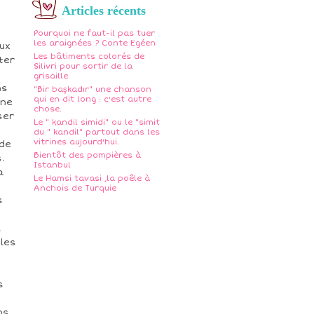
Articles récents
Pourquoi ne faut-il pas tuer
les araignées ? Conte Egéen
ux
Les bâtiments colorés de
ter
Silivri pour sortir de la
grisaille
ns
"Bir başkadır" une chanson
qui en dit long : c'est autre
 ne
chose.
ser
Le " kandil simidi" ou le "simit
du " kandil" partout dans les
vitrines aujourd'hui.
 de
Bientôt des pompières à
.
Istanbul
a
Le Hamsi tavasi ,la poêle à
Anchois de Turquie
s
l
 les
s
ns