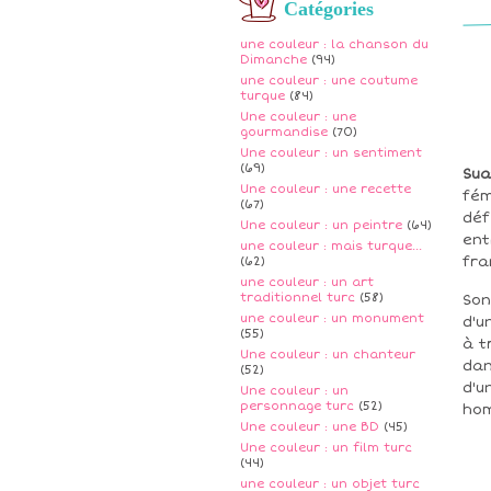
Catégories
une couleur : la chanson du
Dimanche
(94)
une couleur : une coutume
turque
(84)
Une couleur : une
gourmandise
(70)
Une couleur : un sentiment
(69)
Sua
Une couleur : une recette
fém
(67)
déf
Une couleur : un peintre
(64)
ent
une couleur : mais turque...
fra
(62)
une couleur : un art
traditionnel turc
(58)
So
une couleur : un monument
d'u
(55)
à t
Une couleur : un chanteur
dan
(52)
d'u
Une couleur : un
personnage turc
(52)
hom
Une couleur : une BD
(45)
Une couleur : un film turc
(44)
une couleur : un objet turc