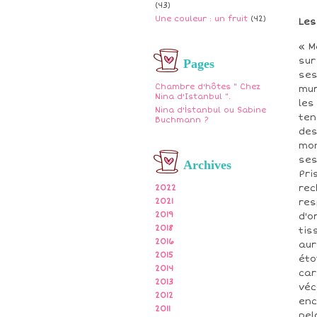
(43)
Une couleur : un fruit
(42)
Les
« M
sur
Pages
ses
Chambre d'hôtes " Chez
mur
Nina d'Istanbul ".
les
Nina d'İstanbul ou Sabine
ten
Buchmann ?
des
mon
ses
Archives
Pri
rec
2022
2021
res
2019
d'o
2018
tis
2016
aur
2015
éto
2014
car
2013
véc
2012
enc
2011
pel