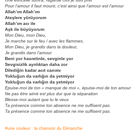
Une étincelle suffira, regarde moi je suis prêt
Pour l’amour il faut mourir, c'est ainsi que l'amour est l'amour
Allah’ım Allah’ım
Ateşlere yürüyorum
Allah’ım acı ile
Aşk ile büyüyorum
Mon Dieu, mon Dieu,
Je marche sur le feu / avec les flammes,
Mon Dieu, je grandis dans la douleur,
Je grandis dans l’amour.
Beni yor hasretinle, sevginle yor
Sevgisizlik ayrılıktan daha zor
Dilediğin kadar acıt canımı
Yokluğun da varlığın da yetmiyor
Yokluğun da varlığın da yetmiyor
Epuise-moi de ton « manque de moi », épuise-moi de ton amour
Ne pas être aimé est plus dur que la séparation
Blesse-moi autant que tu le veux
Ta présence comme ton absence ne me suffisent pas.
Ta présence comme ton absence ne me suffisent pas.
#une couleur : la chanson du Dimanche