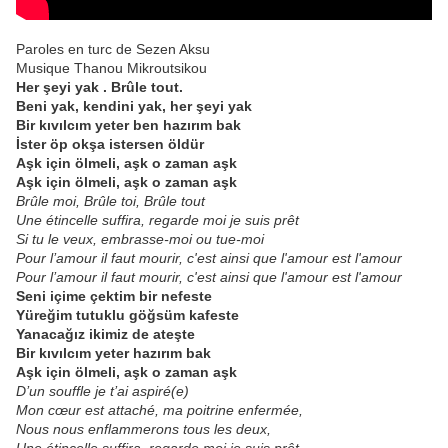
Paroles en turc de Sezen Aksu
Musique Thanou Mikroutsikou
Her şeyi yak . Brûle tout.
Beni yak, kendini yak, her şeyi yak
Bir kıvılcım yeter ben hazırım bak
İster öp okşa istersen öldür
Aşk için ölmeli, aşk o zaman aşk
Aşk için ölmeli, aşk o zaman aşk
Brûle moi, Brûle toi, Brûle tout
Une étincelle suffira, regarde moi je suis prêt
Si tu le veux, embrasse-moi ou tue-moi
Pour l’amour il faut mourir, c'est ainsi que l'amour est l'amour
Pour l’amour il faut mourir, c'est ainsi que l'amour est l'amour
Seni içime çektim bir nefeste
Yüreğim tutuklu göğsüm kafeste
Yanacağız ikimiz de ateşte
Bir kıvılcım yeter hazırım bak
Aşk için ölmeli, aşk o zaman aşk
D’un souffle je t’ai aspiré(e)
Mon cœur est attaché, ma poitrine enfermée,
Nous nous enflammerons tous les deux,