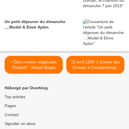
Un petit déjeuner du dimanche
....Model & Emre Aydın
< Des mantes religieuses
13 avril 1204 :L'Entrée des
"Zeybek" : Hasan Baglar
Croisés à Constantinople
en deux tableaux >
Hébergé par Overblog
Top articles
Pages
Contact
Signaler un abus