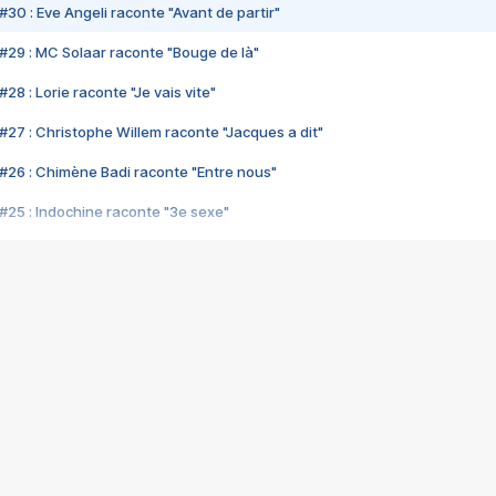
#30 : Eve Angeli raconte "Avant de partir"
#29 : MC Solaar raconte "Bouge de là"
28 : Lorie raconte "Je vais vite"
#27 : Christophe Willem raconte "Jacques a dit"
#26 : Chimène Badi raconte "Entre nous"
#25 : Indochine raconte "3e sexe"
#24 : Zaho raconte "C'est chelou"
#23 : Patrick Bruel raconte "Au café des délices"
#22 : Kyo raconte "Le chemin"
#21 : Nolwenn Leroy raconte "Cassé"
#20 : Patrick Hernandez raconte "Born to be alive"
#19 : Lorie raconte "Près de moi"
#18 : Michael Jones raconte "A nos actes manqués" (avec Jean-Jacque