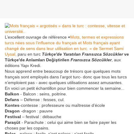
L’excellent ouvrage de référence
«
Mots, termes et expressions
turcs nées sous l’influence du français et Mots français ayant
changé de sens dans leur utilisation en turc. » de Sermet Sami
Uysal,
paru en turc
Türkçe'de Yaratılan Fransızca Sözcükler
ve
Türkçe'de Anlamları Değiştirilen
Fransızca Sözcükler
, aux
éditions Yapı Kredi.
Nous apprend entre beaucoup de trésors que quelques mots
français sont employés dans l’argot turc- donc que tous les turcs
n’emploient pas - avec quelques utilisations assez amusantes.
En voici un petit échantillon pour bien commencer la semaine...
Balkon
- Balcon : seins, poitrine.
Defans
– Défense : fesses, cul.
Kontes
-contesse : professeure ou maîtresse d’école
Dragon
-dragon : pauvre
Festival
– festival : débauche
Paraşüt
- Parachute : celui qui aime bien se faire payer les
choses par les copains.
Palas
- palace : facile, c’est palace : c’est facile.