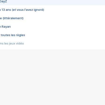
 DayZ
 a 13 ans (et vous l'avez ignoré)
e (littéralement)
im Rayan
 toutes les règles
s les jeux vidéo
us choquant de Rockstar ? - Le scandale BULLY
e plus moche de Steam
du RÊVE tourne au CAUCHEMAR
pendant 8 heures
it… à tort
umiliés par un jeu vidéo
ire - Final Fantasy 8