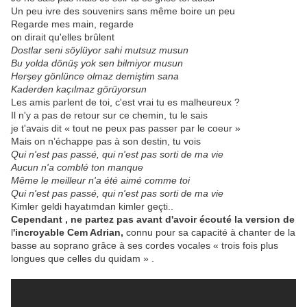
Un peu ivre des souvenirs sans même boire un peu
Regarde mes main, regarde
on dirait qu'elles brûlent
Dostlar seni söylüyor sahi mutsuz musun
Bu yolda dönüş yok sen bilmiyor musun
Herşey gönlünce olmaz demiştim sana
Kaderden kaçılmaz görüyorsun
Les amis parlent de toi, c'est vrai tu es malheureux ?
Il n'y a pas de retour sur ce chemin, tu le sais
je t'avais dit « tout ne peux pas passer par le coeur »
Mais on n’échappe pas à son destin, tu vois
Qui n'est pas passé, qui n'est pas sorti de ma vie
Aucun n'a comblé ton manque
Même le meilleur n'a été aimé comme toi
Qui n'est pas passé, qui n'est pas sorti de ma vie
Kimler geldi hayatımdan kimler geçti..
Cependant , ne partez pas avant d'avoir écouté la version de
l
'incroyable Cem Adrian,
connu pour sa capacité à chanter de la
basse au soprano grâce à ses cordes vocales « trois fois plus
longues que celles du quidam » .