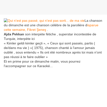
La chanson
du dimanche est une chanson célèbre de la parolière d
isparue
cette semaine, Fikret Şeneş
.
Ajda Pekkan
son interpète fétiche , superstar incontestée de
Turquie, interpète ici
« Kimler geldi kimler geçti », « Ceux qui sont passés, partis (
de/dans ma vie ) »( 1975), chanson chanté à l'amour jamais
oublié , sous entendu « Ils ont été nombreux après toi mais n'ont
pas réussi à te faire oublier »
Et en prime pour ce dimanche matin, vous pourrez
l'accompagner sur ce Karaoké...