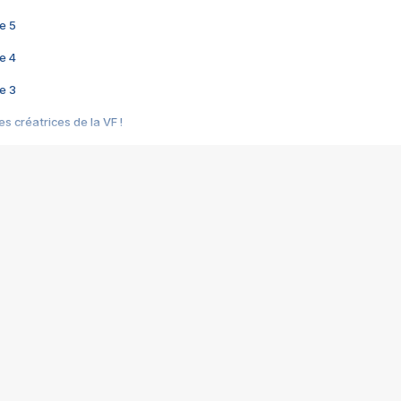
e 5
e 4
e 3
s créatrices de la VF !
e 2
e 1
e Mektoub My Love arrive enfin ! Rencontre avec Shaïn Boumedine et Sal
i : après Toni en famille
elle réalise le bouleversant Dites lui que je l'aime
ais ! Rencontre autour de Vie privée de Rebecca Zlotowski
 de Marguerite, Grave... Rencontre avec Ella Rumpf
 Les Rêveurs, un film intime sur la santé mentale