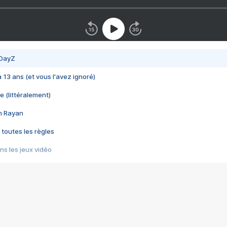
 DayZ
 a 13 ans (et vous l'avez ignoré)
e (littéralement)
im Rayan
 toutes les règles
s les jeux vidéo
us choquant de Rockstar ? - Le scandale BULLY
e plus moche de Steam
du RÊVE tourne au CAUCHEMAR
pendant 8 heures