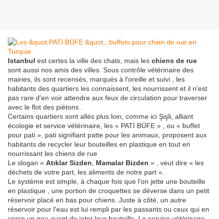
Istanbul
est certes la ville des chats, mais les
chiens de rue
sont aussi nos amis des villes. Sous contrôle vétérinaire des
mairies, ils sont recensés, marqués à l'oreille et suivi , les
habitants des quartiers les connaissent, les nourrissent et il n'est
pas rare d'en voir attendre aux feux de circulation pour traverser
avec le flot des piétons .
Certains quartiers sont allés plus loin, comme ici Şişli, alliant
écologie et service vétérinaire, les « PATİ BÜFE » , ou « buffet
pour pati », pati signifiant patte pour les animaux, proposent aux
habitants de recycler leur bouteilles en plastique en tout en
nourrissant les chiens de rue
Le slogan «
Atıklar Sizden
,
Mamalar Bizden
» , veut dire « les
déchets de votre part, les aliments de notre part ».
Le système est simple, à chaque fois que l'on jette une bouteille
en plastique , une portion de croquettes se déverse dans un petit
réservoir placé en bas pour chiens. Juste à côté, un autre
réservoir pour l'eau est lui rempli par les passants ou ceux qui en
verse un peu avant de jeter leur bouteille. Le service vétérinaire