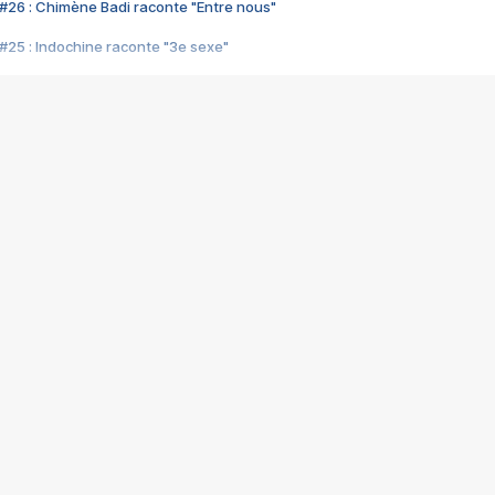
#26 : Chimène Badi raconte "Entre nous"
#25 : Indochine raconte "3e sexe"
#24 : Zaho raconte "C'est chelou"
#23 : Patrick Bruel raconte "Au café des délices"
#22 : Kyo raconte "Le chemin"
#21 : Nolwenn Leroy raconte "Cassé"
#20 : Patrick Hernandez raconte "Born to be alive"
#19 : Lorie raconte "Près de moi"
#18 : Michael Jones raconte "A nos actes manqués" (avec Jean-Jacque
#17 : Khaled raconte "Aïcha"
#16 : Corneille raconte "Parce qu'on vient de loin"
#15 : Indochine raconte "L'aventurier"
14 : Lorie raconte "Sur un air latino"