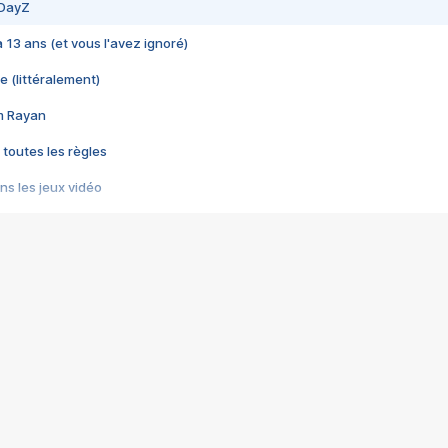
 DayZ
 a 13 ans (et vous l'avez ignoré)
e (littéralement)
im Rayan
 toutes les règles
s les jeux vidéo
us choquant de Rockstar ? - Le scandale BULLY
e plus moche de Steam
du RÊVE tourne au CAUCHEMAR
pendant 8 heures
it… à tort
umiliés par un jeu vidéo
ire - Final Fantasy 8