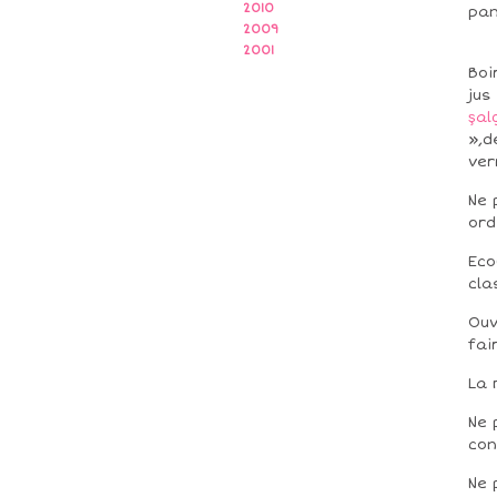
2010
pan
2009
2001
Boi
jus
şa
»,d
ver
Ne 
ord
Eco
cla
Ouv
fai
La 
Ne 
con
Ne 