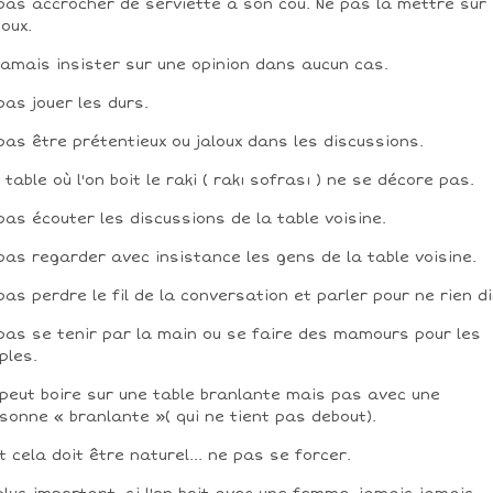
pas accrocher de serviette à son cou. Ne pas la mettre sur
oux.
jamais insister sur une opinion dans aucun cas.
pas jouer les durs.
pas être prétentieux ou jaloux dans les discussions.
 table où l'on boit le raki ( rakı sofrası ) ne se décore pas.
pas écouter les discussions de la table voisine.
pas regarder avec insistance les gens de la table voisine.
pas perdre le fil de la conversation et parler pour ne rien di
pas se tenir par la main ou se faire des mamours pour les
ples.
peut boire sur une table branlante mais pas avec une
sonne « branlante »( qui ne tient pas debout).
t cela doit être naturel... ne pas se forcer.