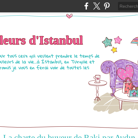
eurs d'Istanbul
our tous ceux qui veulent prendre le temps de
ouleurs de la vie...à İstanbul, en Turquie et
Promis je vous en ferai voir de toutes les
La charte du buveur de Raki par Aydın