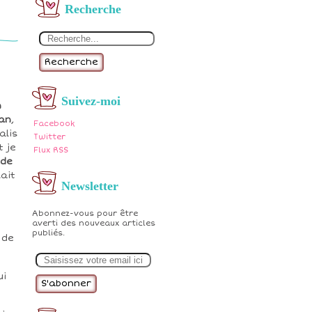
Recherche
Recherche
Suivez-moi
n
an
,
Facebook
alis
Twitter
t je
Flux RSS
 de
lait
Newsletter
Abonnez-vous pour être
averti des nouveaux articles
publiés.
 de
E
m
a
ui
i
l