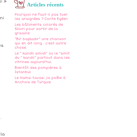
i »
Articles récents
Pourquoi ne faut-il pas tuer
ni
les araignées ? Conte Egéen
Les bâtiments colorés de
Silivri pour sortir de la
grisaille
"Bir başkadır" une chanson
qui en dit long : c'est autre
es
chose.
Le " kandil simidi" ou le "simit
du " kandil" partout dans les
vitrines aujourd'hui.
Bientôt des pompières à
Istanbul
Le Hamsi tavasi ,la poêle à
Anchois de Turquie
.
 la