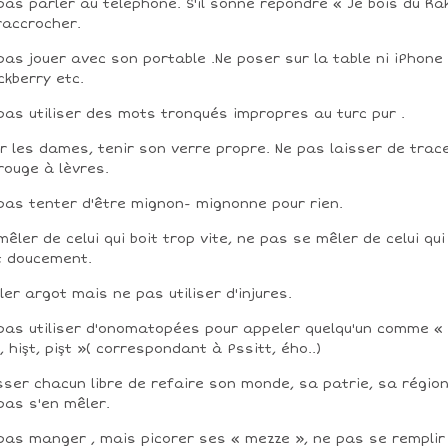
pas parler au téléphone. S'il sonne répondre « Je bois du Rak
raccrocher.
pas jouer avec son portable .Ne poser sur la table ni iPhone 
ckberry etc.
pas utiliser des mots tronqués impropres au turc pur .
r les dames, tenir son verre propre. Ne pas laisser de trac
rouge à lèvres.
pas tenter d'être mignon- mignonne pour rien.
mêler de celui qui boit trop vite, ne pas se mêler de celui qui
t doucement.
ler argot mais ne pas utiliser d'injures.
pas utiliser d'onomatopées pour appeler quelqu'un comme «
, hişt, pişt »( correspondant à Pssitt, ého..)
sser chacun libre de refaire son monde, sa patrie, sa région
pas s'en mêler.
pas manger , mais picorer ses « mezze », ne pas se remplir