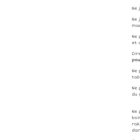
Ne 
Ne 
ma
Ne 
et 
Dir
pou
Ne 
tab
Ne 
du 
Ne 
boi
rak
dan