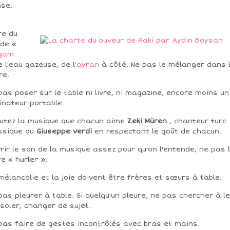
se.
re du
 de «
lgam
e l'eau gazeuse, de l
'ayran
à côté. Ne pas le mélanger dans 
re.
pas poser sur le table ni livre, ni magazine, encore moins un
inateur portable.
utez la musique que chacun aime
Zeki Müren
, chanteur turc
ssique ou
Giuseppe verdi
en respectant le goût de chacun.
rir le son de la musique assez pour qu'on l'entende, ne pas 
re « hurler ».
mélancolie et la joie doivent être frères et sœurs à table.
pas pleurer à table. Si quelqu'un pleure, ne pas chercher à le
soler, changer de sujet.
pas faire de gestes incontrôlés avec bras et mains.