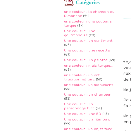
Catégories
une couleur : la chanson du
Dimanche
(94)
une couleur : une coutume
turque
(84)
Une couleur : une
gourmandise
(70)
Une couleur : un sentiment
(69)
Une couleur : une recette
(67)
Une couleur : un peintre
(64)
te,
une couleur : mais turque...
vou
(62)
rak
une couleur : un art
de 
traditionnel turc
(58)
une couleur : un monument
(55)
Ne 
Une couleur : un chanteur
(52)
Ce 
Une couleur : un
fai
personnage turc
(52)
Une couleur : une BD
(45)
Ne 
Une couleur : un film turc
en 
(44)
une couleur : un objet turc