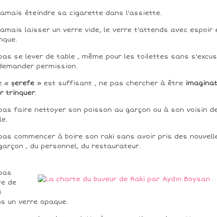
jamais éteindre sa cigarette dans l'assiette.
jamais laisser un verre vide, le verre t'attends avec espoir 
nque.
pas se lever de table , même pour les toilettes sans s'excu
demander permission.
e «
şerefe
» est suffisant , ne pas chercher à être
imaginat
r trinquer
.
pas faire nettoyer son poisson au garçon ou à son voisin d
le.
pas commencer à boire son raki sans avoir pris des nouvell
garçon , du personnel, du restaurateur.
pas
re de
i
s un verre opaque.