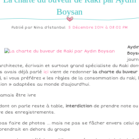
Boysan
Publié par
Nina d'İstanbul
5 Décembre 2014 à 08:02 PM
Aydı
Boys
journ
architecte, écrivain et surtout grand spécialiste du Raki don
s avais déjà parlé
ici
vient de redonner
la charte du buveur
i
, si vous préférez « les règles de la consommation du raki, 
lion » adaptées au monde d'aujourd'hui.
jamais être ivre
dont on parle reste à table,
interdiction
de prendre note ou
re des enregistrements.
pas faire de photos … mais ne pas se fâcher envers celui q
prendrait en dehors du groupe