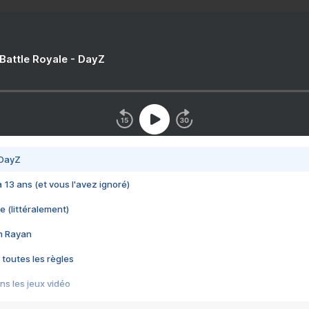
 Battle Royale - DayZ
 DayZ
 a 13 ans (et vous l'avez ignoré)
e (littéralement)
im Rayan
 toutes les règles
s les jeux vidéo
us choquant de Rockstar ? - Le scandale BULLY