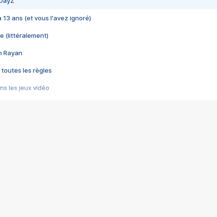
 DayZ
 a 13 ans (et vous l'avez ignoré)
e (littéralement)
im Rayan
 toutes les règles
s les jeux vidéo
us choquant de Rockstar ? - Le scandale BULLY
e plus moche de Steam
du RÊVE tourne au CAUCHEMAR
pendant 8 heures
it… à tort
umiliés par un jeu vidéo
ire - Final Fantasy 8