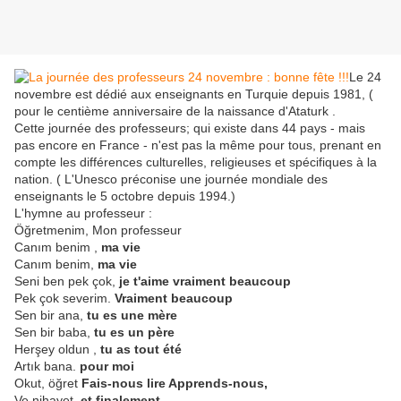
Le 24
novembre est dédié aux enseignants en Turquie depuis 1981, (
pour le centième anniversaire de la naissance d'Ataturk .
Cette journée des professeurs; qui existe dans 44 pays - mais
pas encore en France - n'est pas la même pour tous, prenant en
compte les différences culturelles, religieuses et spécifiques à la
nation. ( L'Unesco préconise une journée mondiale des
enseignants le 5 octobre depuis 1994.)
L'hymne au professeur :
Öğretmenim, Mon professeur
Canım benim ,
ma vie
Canım benim,
ma vie
Seni ben pek çok,
je t'aime vraiment beaucoup
Pek çok severim.
Vraiment beaucoup
Sen bir ana,
tu es une mère
Sen bir baba,
tu es un père
Herşey oldun ,
tu as tout été
Artık bana.
pour moi
Okut, öğret
Fais-nous lire Apprends-nous,
Ve nihayet,
et finalement