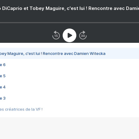
 DiCaprio et Tobey Maguire, c'est lui ! Rencontre avec Dam
bey Maguire, c'est lui ! Rencontre avec Damien Witecka
e 6
e 5
e 4
e 3
s créatrices de la VF !
e 2
e 1