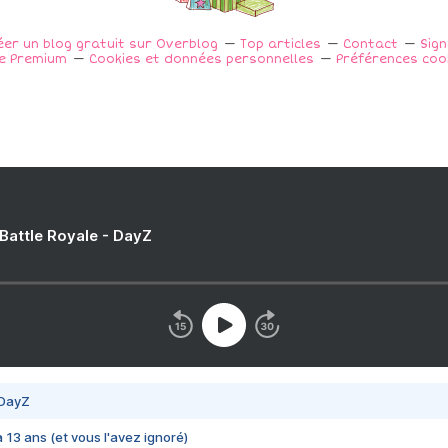
éer un blog gratuit sur Overblog
Top articles
Contact
Sig
e Premium
Cookies et données personnelles
Préférences coo
 Battle Royale - DayZ
 DayZ
 a 13 ans (et vous l'avez ignoré)