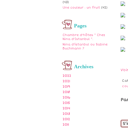
(43)
Une couleur : un fruit
(42)
Pages
Chambre d'hôtes " Chez
Nina d'Istanbul ".
Nina d'İstanbul ou Sabine
Buchmann ?
Archives
Voi
2022
Ca
2021
cou
2019
2018
2016
Pa
2015
2014
2013
2012
S'
2011