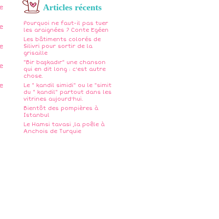
Articles récents
Pourquoi ne faut-il pas tuer
les araignées ? Conte Egéen
Les bâtiments colorés de
Silivri pour sortir de la
grisaille
"Bir başkadır" une chanson
qui en dit long : c'est autre
chose.
Le " kandil simidi" ou le "simit
du " kandil" partout dans les
vitrines aujourd'hui.
Bientôt des pompières à
Istanbul
Le Hamsi tavasi ,la poêle à
Anchois de Turquie