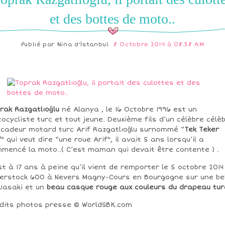
et des bottes de moto..
Publié par
Nina d'İstanbul
8 Octobre 2014 à 08:58 AM
rak Razgatlıoğlu
né Alanya , le 16 Octobre 1996 est un
ocycliste turc et tout jeune. Deuxième fils d’un célèbre célè
cadeur motard turc Arif Razgatlıoğlu surnommé “
Tek Teker
f
” qui veut dire “une roue Arif”, il avait 5 ans lorsqu’il a
mencé la moto..( C’est maman qui devait être contente ) .
st à 17 ans à peine qu’il vient de remporter le 5 octobre 2014 
erstock 600 à Nevers Magny-Cours en Bourgogne sur une be
asaki et un
beau casque rouge aux couleurs du drapeau tur
dits photos presse © WorldSBK.com