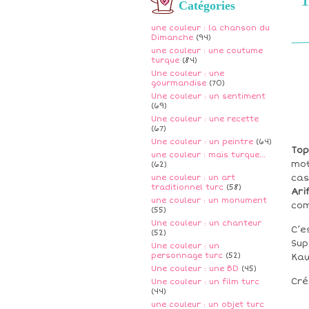
Catégories
une couleur : la chanson du
Dimanche
(94)
une couleur : une coutume
turque
(84)
Une couleur : une
gourmandise
(70)
Une couleur : un sentiment
(69)
Une couleur : une recette
(67)
Une couleur : un peintre
(64)
Top
une couleur : mais turque...
mot
(62)
cas
une couleur : un art
traditionnel turc
(58)
Ari
une couleur : un monument
com
(55)
Une couleur : un chanteur
C’e
(52)
Sup
Une couleur : un
personnage turc
(52)
Kaw
Une couleur : une BD
(45)
Cré
Une couleur : un film turc
(44)
une couleur : un objet turc