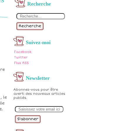
Recherche
Recherche
Suivez-moi
Facebook
Twitter
Flux RSS
bre
Newsletter
Abonnez-vous pour être
averti des nouveaux articles
, le
publiés.
lle
E
c.
m
a
i
l