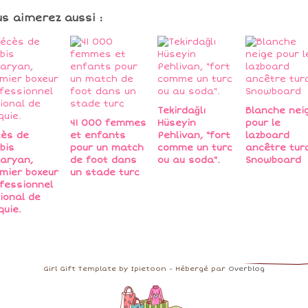
us aimerez aussi :
Tekirdağlı
Blanche nei
41 000 femmes
Hüseyin
pour le
ès de
et enfants
Pehlivan, "fort
lazboard
bis
pour un match
comme un turc
ancêtre tur
aryan,
de foot dans
ou au soda".
Snowboard
mier boxeur
un stade turc
fessionnel
ional de
quie.
Girl Gift Template by Ipietoon - Hébergé par
Overblog