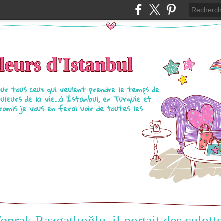
eurs d'Istanbul
our tous ceux qui veulent prendre le temps de
ouleurs de la vie...à İstanbul, en Turquie et
Promis je vous en ferai voir de toutes les
oprak Razgatlıoğlu, il portait des culott