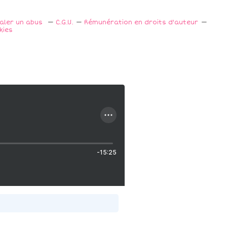
naler un abus
C.G.U.
Rémunération en droits d'auteur
kies
-15:25