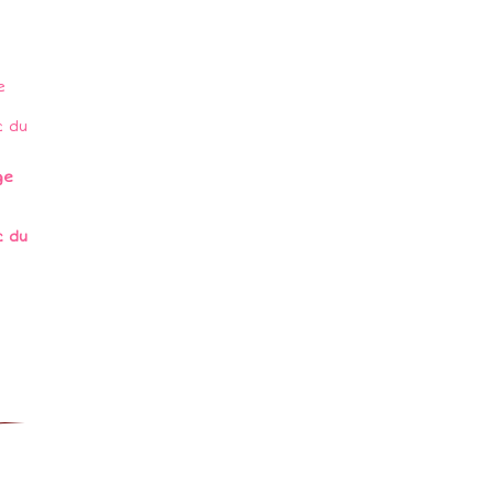
ge
c du