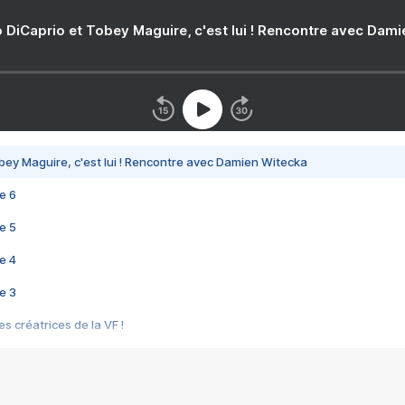
 DiCaprio et Tobey Maguire, c'est lui ! Rencontre avec Dam
bey Maguire, c'est lui ! Rencontre avec Damien Witecka
e 6
e 5
e 4
e 3
s créatrices de la VF !
e 2
e 1