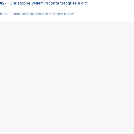
#27 : Christophe Willem raconte "Jacques a dit"
#26 : Chimène Badi raconte "Entre nous"
#25 : Indochine raconte "3e sexe"
#24 : Zaho raconte "C'est chelou"
#23 : Patrick Bruel raconte "Au café des délices"
#22 : Kyo raconte "Le chemin"
#21 : Nolwenn Leroy raconte "Cassé"
#20 : Patrick Hernandez raconte "Born to be alive"
#19 : Lorie raconte "Près de moi"
#18 : Michael Jones raconte "A nos actes manqués" (avec Jean-Jacque
#17 : Khaled raconte "Aïcha"
#16 : Corneille raconte "Parce qu'on vient de loin"
#15 : Indochine raconte "L'aventurier"