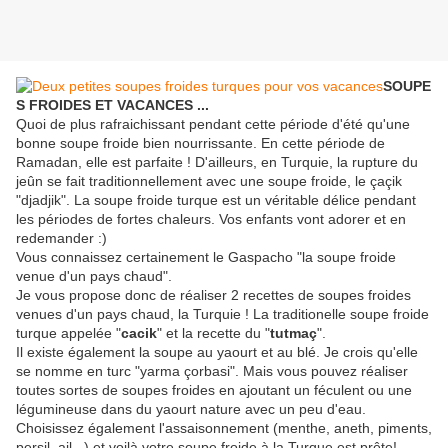
SOUPE
S FROIDES ET VACANCES ...
Quoi de plus rafraichissant pendant cette période d'été qu'une
bonne soupe froide bien nourrissante. En cette période de
Ramadan, elle est parfaite ! D'ailleurs, en Turquie, la rupture du
jeûn se fait traditionnellement avec une soupe froide, le çaçik
"djadjik". La soupe froide turque est un véritable délice pendant
les périodes de fortes chaleurs. Vos enfants vont adorer et en
redemander :)
Vous connaissez certainement le Gaspacho "la soupe froide
venue d'un pays chaud".
Je vous propose donc de réaliser 2 recettes de soupes froides
venues d'un pays chaud, la Turquie ! La traditionelle soupe froide
turque appelée "
cacik
" et la recette du "
tutmaç
".
Il existe également la soupe au yaourt et au blé. Je crois qu'elle
se nomme en turc "yarma çorbasi". Mais vous pouvez réaliser
toutes sortes de soupes froides en ajoutant un féculent ou une
légumineuse dans du yaourt nature avec un peu d'eau.
Choisissez également l'assaisonnement (menthe, aneth, piments,
persil, ail...) et voilà votre soupe froide à la Turque est prête!