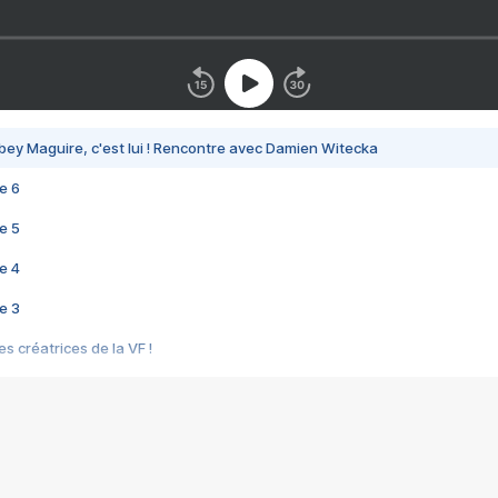
bey Maguire, c'est lui ! Rencontre avec Damien Witecka
e 6
e 5
e 4
e 3
s créatrices de la VF !
e 2
e 1
e Mektoub My Love arrive enfin ! Rencontre avec Shaïn Boumedine et Sal