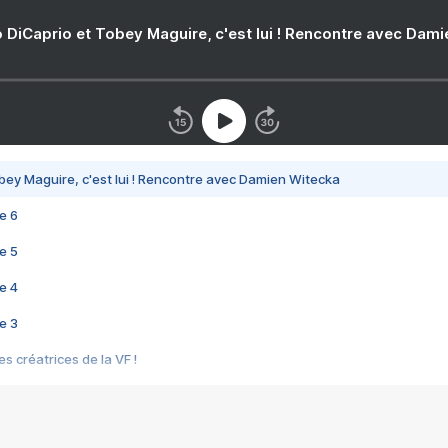
 DiCaprio et Tobey Maguire, c'est lui ! Rencontre avec Dam
bey Maguire, c'est lui ! Rencontre avec Damien Witecka
e 6
e 5
e 4
e 3
s créatrices de la VF !
e 2
e 1