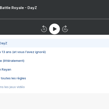
 Battle Royale - DayZ
 DayZ
 a 13 ans (et vous l'avez ignoré)
e (littéralement)
im Rayan
 toutes les règles
s les jeux vidéo
us choquant de Rockstar ? - Le scandale BULLY
e plus moche de Steam