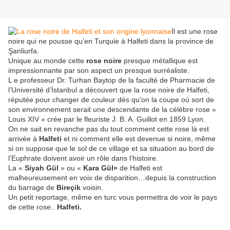
İl est une rose
noire qui ne pousse qu’en Turquie à Halfeti dans la province de
Şanliurfa.
Unique au monde cette
rose noire
presque métallique est
impressionnante par son aspect un presque surréaliste.
L e professeur Dr. Turhan Baytop de la faculté de Pharmacie de
l’Université d’İstanbul a découvert que la rose noire de Halfeti,
réputée pour changer de couleur dès qu’on la coupe où sort de
son environnement serait une descendante de la célèbre rose «
Louis XIV » crée par le fleuriste J. B. A. Guillot en 1859 Lyon.
On ne sait en revanche pas du tout comment cette rose là est
arrivée à
Halfeti
et ni comment elle est devenue si noire, même
si on suppose que le sol de ce village et sa situation au bord de
l’Euphrate doivent avoir un rôle dans l’histoire.
La «
Siyah Gül
» ou «
Kara Gül»
de Halfeti est
malheureusement en voix de disparition…depuis la construction
du barrage de
Bireçik
voisin.
Un petit reportage, même en turc vous permettra de voir le pays
de cette rose..
Halfeti.