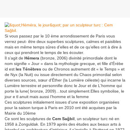
Si vous passez par le 10 ème arrondissement de Paris vous
verrez peut- être deux superbes sculptures, calmes et paisibles
mais en même temps sûres d’elles et de ce qu’elles ont à dire à
ceux qui prendront le temps de les écouter.
İl s’agit de
Hémera
(bronze, 2006) divinité primordiale dont le
nom signifie « Jour » dans la mythologie grecque, et fille d'Érèbe
id est
les Ténèbres
ou de Chronos autrement dit « le Temps » et
de Nyx (la Nuit) ou issue directement du Chaos primordial selon
diverses sources, sœur d'Éther (la Lumière céleste) qui incarne la
Lumière terrestre et personnifie donc le Jour et de L'homme qui
porte la lune( bronze, 2009)…tout simplement.Elles symbolise, le
jour e tl anuit mais aussi l’homme et la femme
Ces sculptures initialement issues d’une exposition organisées
pour la saison turque à Paris en 2010 ont été acquises par la
Mairie du 10ème
Ce sont les sculptures de
Cem Sağbil
, un sculpteur turc né en
1958 à Zonguldak. En 1979 après des études aux beaux arts à
İstanbul en architecture d’intérieur, il s’installe à Stuttgart en 1972