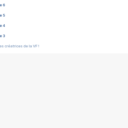
e 6
e 5
e 4
e 3
s créatrices de la VF !
e 2
e 1
e Mektoub My Love arrive enfin ! Rencontre avec Shaïn Boumedine et Sal
i : après Toni en famille
elle réalise le bouleversant Dites lui que je l'aime
ais ! Rencontre autour de Vie privée de Rebecca Zlotowski
 de Marguerite, Grave... Rencontre avec Ella Rumpf